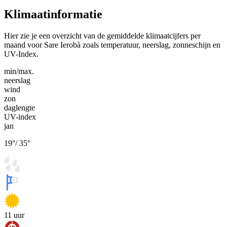
Klimaatinformatie
Hier zie je een overzicht van de gemiddelde klimaatcijfers per
maand voor Sare Ierobà zoals temperatuur, neerslag, zonneschijn en
UV-Index.
min/max.
neerslag
wind
zon
daglengte
UV-index
jan
19
°
/
35
°
11
uur