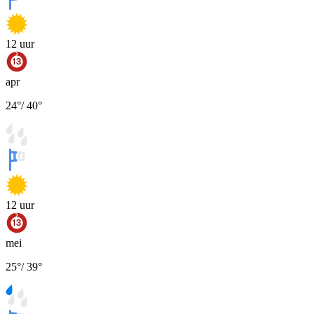
12
uur
apr
24
°
/
40
°
12
uur
mei
25
°
/
39
°