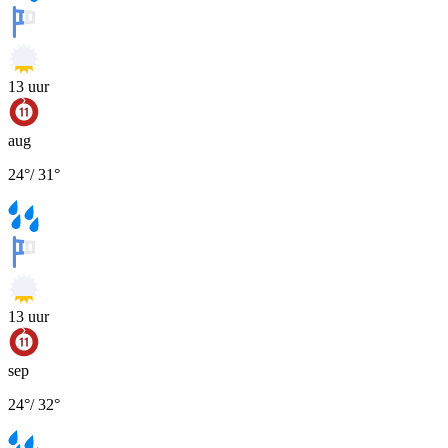
13
uur
aug
24
°
/
31
°
13
uur
sep
24
°
/
32
°