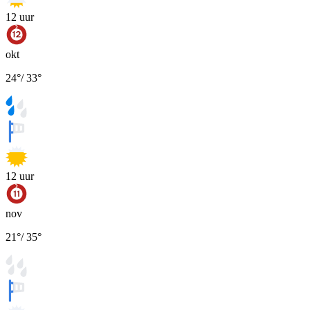
12
uur
okt
24
°
/
33
°
12
uur
nov
21
°
/
35
°