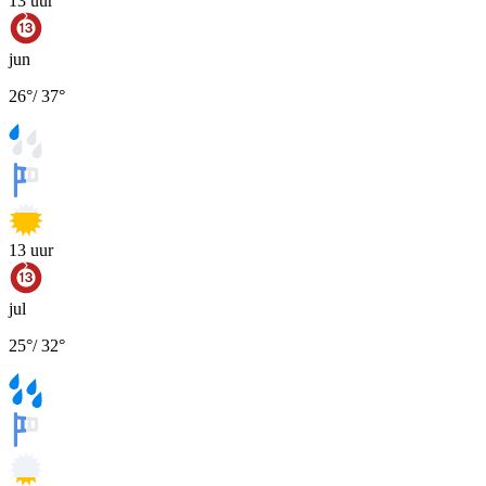
13
uur
jun
26
°
/
37
°
13
uur
jul
25
°
/
32
°