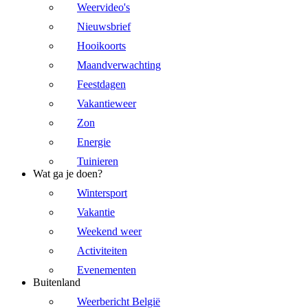
Weervideo's
Nieuwsbrief
Hooikoorts
Maandverwachting
Feestdagen
Vakantieweer
Zon
Energie
Tuinieren
Wat ga je doen?
Wintersport
Vakantie
Weekend weer
Activiteiten
Evenementen
Buitenland
Weerbericht België