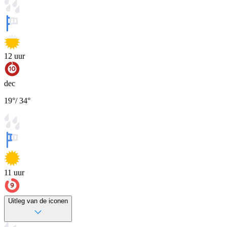
12
uur
dec
19
°
/
34
°
11
uur
Uitleg van de iconen