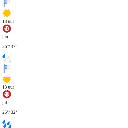
13
uur
jun
26
°
/
37
°
13
uur
jul
25
°
/
32
°