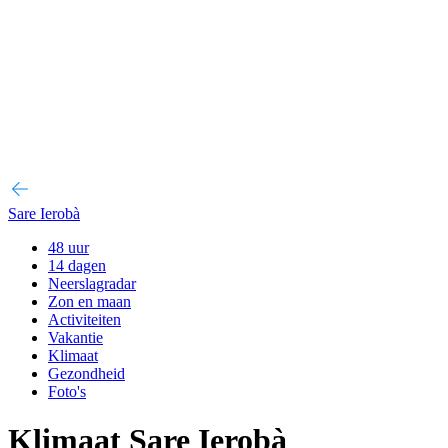
Sare Ierobà
48 uur
14 dagen
Neerslagradar
Zon en maan
Activiteiten
Vakantie
Klimaat
Gezondheid
Foto's
Klimaat Sare Ierobà