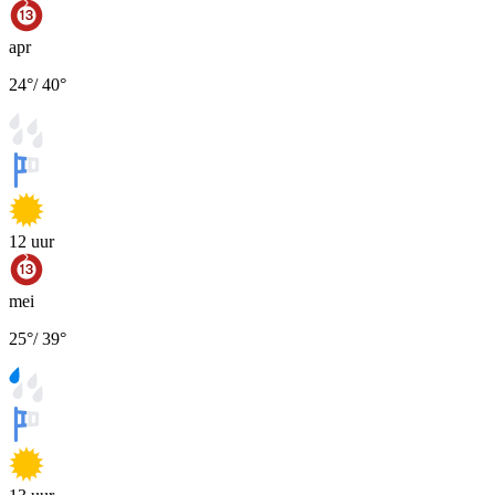
apr
24
°
/
40
°
12
uur
mei
25
°
/
39
°