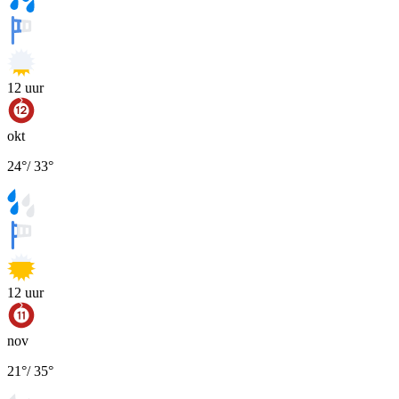
12
uur
okt
24
°
/
33
°
12
uur
nov
21
°
/
35
°