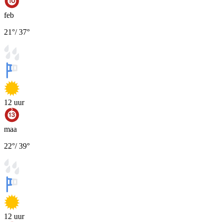
feb
21
°
/
37
°
12
uur
maa
22
°
/
39
°
12
uur