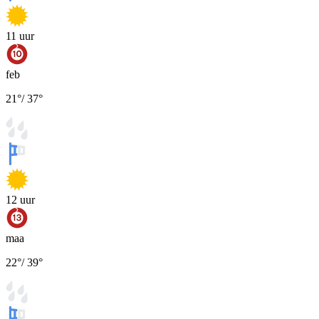
11
uur
feb
21
°
/
37
°
12
uur
maa
22
°
/
39
°