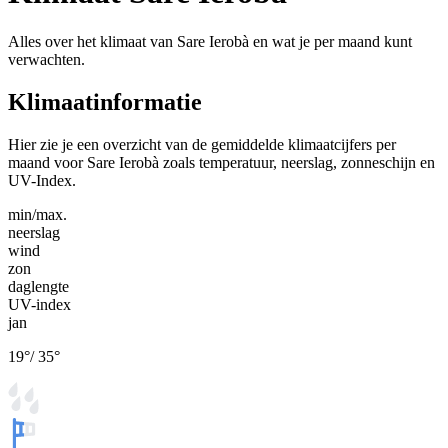
Alles over het klimaat van Sare Ierobà en wat je per maand kunt
verwachten.
Klimaatinformatie
Hier zie je een overzicht van de gemiddelde klimaatcijfers per
maand voor Sare Ierobà zoals temperatuur, neerslag, zonneschijn en
UV-Index.
min/max.
neerslag
wind
zon
daglengte
UV-index
jan
19
°
/
35
°