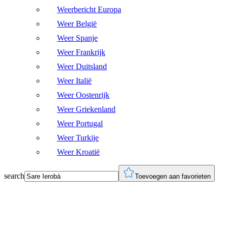
Weerbericht Europa
Weer België
Weer Spanje
Weer Frankrijk
Weer Duitsland
Weer Italië
Weer Oostenrijk
Weer Griekenland
Weer Portugal
Weer Turkije
Weer Kroatië
search
Toevoegen aan favorieten