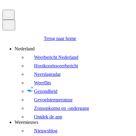
Terug naar home
Nederland
Weerbericht Nederland
Hooikoortsweerbericht
Neerslagradar
Weerflits
Gezondheid
Gevoelstemperatuur
Zonsopkomst en -ondergang
Ontdek de app
Weernieuws
Nieuwsblog