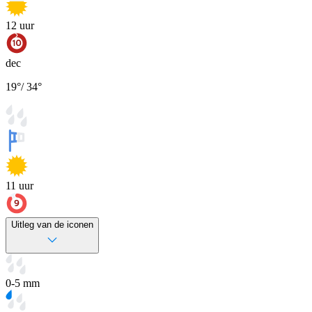
12
uur
dec
19
°
/
34
°
11
uur
Uitleg van de iconen
0-5 mm