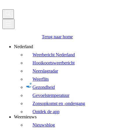
Terug naar home
Nederland
Weerbericht Nederland
Hooikoortsweerbericht
Neerslagradar
Weerflits
Gezondheid
Gevoelstemperatuur
Zonsopkomst en -ondergang
Ontdek de app
Weernieuws
Nieuwsblog