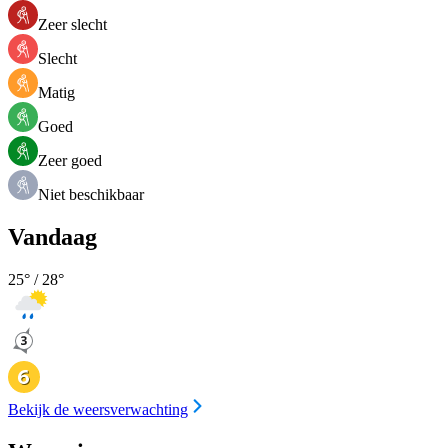
Zeer slecht
Slecht
Matig
Goed
Zeer goed
Niet beschikbaar
Vandaag
25
° /
28
°
Bekijk de weersverwachting