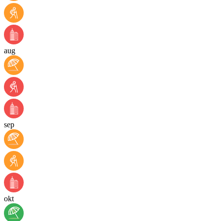
aug
sep
okt