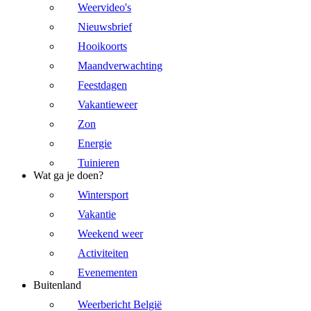
Weervideo's
Nieuwsbrief
Hooikoorts
Maandverwachting
Feestdagen
Vakantieweer
Zon
Energie
Tuinieren
Wat ga je doen?
Wintersport
Vakantie
Weekend weer
Activiteiten
Evenementen
Buitenland
Weerbericht België