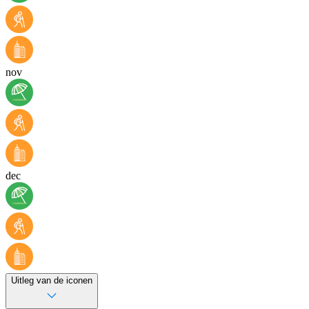
nov
dec
Uitleg van de iconen