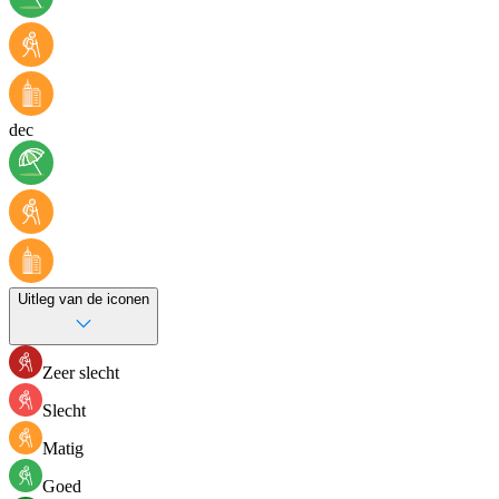
dec
Uitleg van de iconen
Zeer slecht
Slecht
Matig
Goed