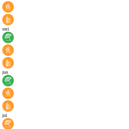
mei
jun
jul