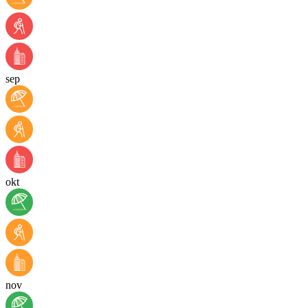
sep
okt
nov