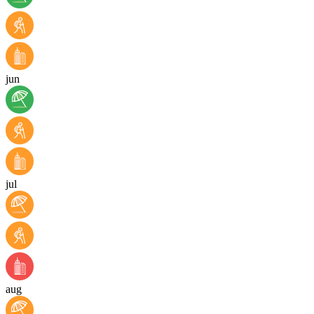
jun
jul
aug