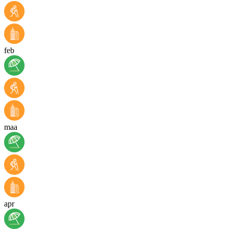
feb
maa
apr