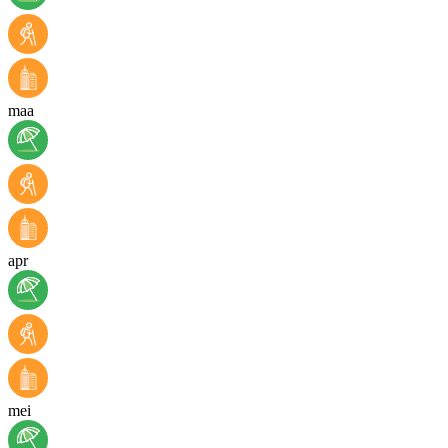
maa
apr
mei