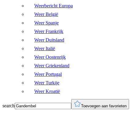
Weerbericht Europa
Weer België
Weer Spanje
Weer Frankrijk
Weer Duitsland
Weer Italië
Weer Oostenrijk
Weer Griekenland
Weer Portugal
Weer Turkije
Weer Kroatië
search
Toevoegen aan favorieten