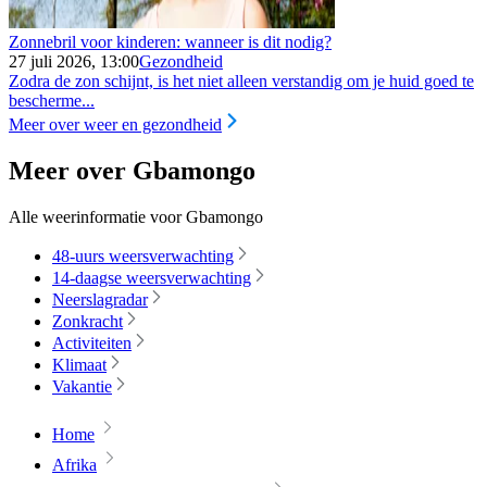
Zonnebril voor kinderen: wanneer is dit nodig?
27 juli 2026, 13:00
Gezondheid
Zodra de zon schijnt, is het niet alleen verstandig om je huid goed te
bescherme...
Meer over weer en gezondheid
Meer over Gbamongo
Alle weerinformatie voor Gbamongo
48-uurs weersverwachting
14-daagse weersverwachting
Neerslagradar
Zonkracht
Activiteiten
Klimaat
Vakantie
Home
Afrika