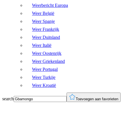
Weerbericht Europa
Weer België
Weer Spanje
Weer Frankrijk
Weer Duitsland
Weer Italië
Weer Oostenrijk
Weer Griekenland
Weer Portugal
Weer Turkije
Weer Kroatië
search
Toevoegen aan favorieten