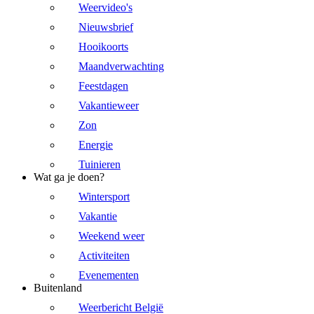
Weervideo's
Nieuwsbrief
Hooikoorts
Maandverwachting
Feestdagen
Vakantieweer
Zon
Energie
Tuinieren
Wat ga je doen?
Wintersport
Vakantie
Weekend weer
Activiteiten
Evenementen
Buitenland
Weerbericht België