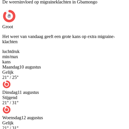
De weersinvloed op migraineklachten in Gbamongo
Groot
Het weer van vandaag geeft een grote kans op extra migraine-
klachten
luchtdruk
min
/
max
kans
Maandag
10 augustus
Gelijk
21
° /
25
°
Dinsdag
11 augustus
Stijgend
21
° /
31
°
Woensdag
12 augustus
Gelijk
21
° /
31
°