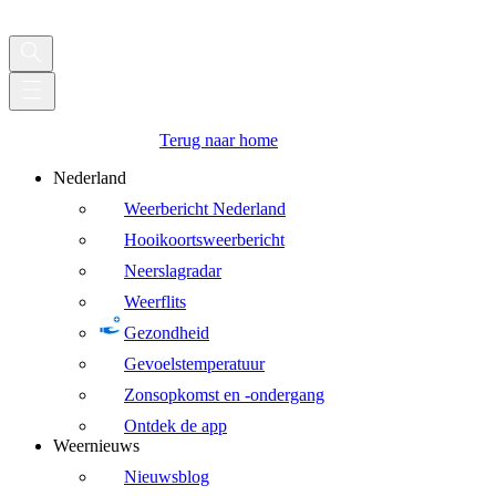
Terug naar home
Nederland
Weerbericht Nederland
Hooikoortsweerbericht
Neerslagradar
Weerflits
Gezondheid
Gevoelstemperatuur
Zonsopkomst en -ondergang
Ontdek de app
Weernieuws
Nieuwsblog