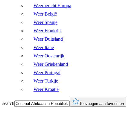
Weerbericht Europa
Weer België
Weer Spanje
Weer Frankrijk
Weer Duitsland
Weer Italië
Weer Oostenrijk
Weer Griekenland
Weer Portugal
Weer Turkije
Weer Kroatië
search
Toevoegen aan favorieten