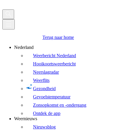
Terug naar home
Nederland
Weerbericht Nederland
Hooikoortsweerbericht
Neerslagradar
Weerflits
Gezondheid
Gevoelstemperatuur
Zonsopkomst en -ondergang
Ontdek de app
Weernieuws
Nieuwsblog