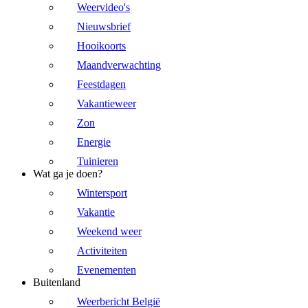
Weervideo's
Nieuwsbrief
Hooikoorts
Maandverwachting
Feestdagen
Vakantieweer
Zon
Energie
Tuinieren
Wat ga je doen?
Wintersport
Vakantie
Weekend weer
Activiteiten
Evenementen
Buitenland
Weerbericht België