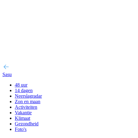
Sasu
48 uur
14 dagen
Neerslagradar
Zon en maan
Activiteiten
Vakantie
Klimaat
Gezondheid
Foto's