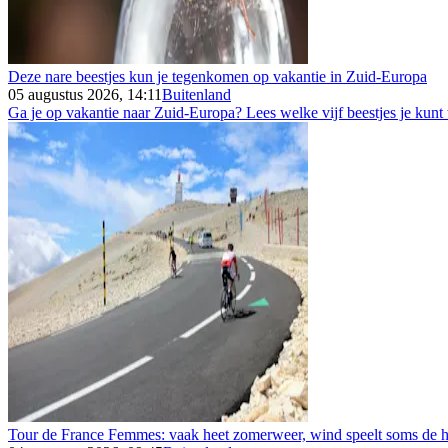
Deze nare beestjes kun je tegenkomen op vakantie in Zuid-Europa
05 augustus 2026, 14:11
Buitenland
Ga je op vakantie naar Zuid-Europa? Lees welke vijf beestjes je kunt
Tour de France Femmes: vaak heet zomerweer, wind speelt soms de h