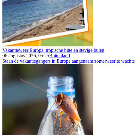
Vakantieweer Europa: tropische hitte en stevige buien
06 augustus 2026, 05:25
Buitenland
Staan de vakantiegangers in Europa aangenaam zomerweer te wachten 