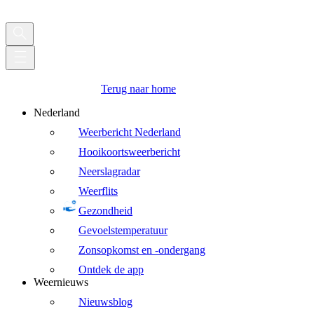
Terug naar home
Nederland
Weerbericht Nederland
Hooikoortsweerbericht
Neerslagradar
Weerflits
Gezondheid
Gevoelstemperatuur
Zonsopkomst en -ondergang
Ontdek de app
Weernieuws
Nieuwsblog