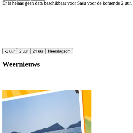
Er is helaas geen data beschikbaar voor Sasu voor de komende
2 uur
.
-1 uur
2 uur
24 uur
Neerslagsom
Weernieuws