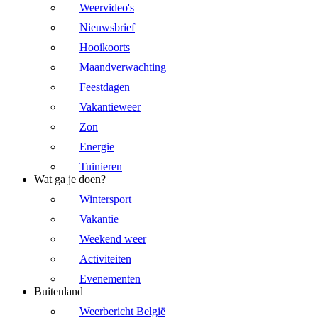
Weervideo's
Nieuwsbrief
Hooikoorts
Maandverwachting
Feestdagen
Vakantieweer
Zon
Energie
Tuinieren
Wat ga je doen?
Wintersport
Vakantie
Weekend weer
Activiteiten
Evenementen
Buitenland
Weerbericht België