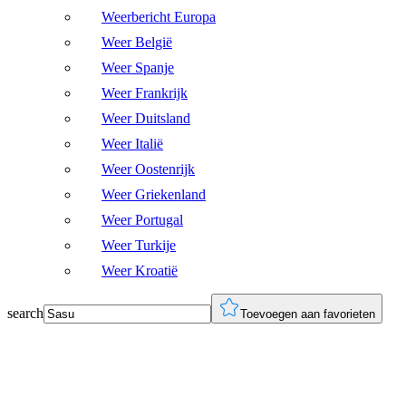
Weerbericht Europa
Weer België
Weer Spanje
Weer Frankrijk
Weer Duitsland
Weer Italië
Weer Oostenrijk
Weer Griekenland
Weer Portugal
Weer Turkije
Weer Kroatië
search
Toevoegen aan favorieten