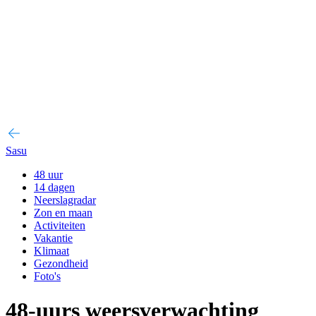
Sasu
48 uur
14 dagen
Neerslagradar
Zon en maan
Activiteiten
Vakantie
Klimaat
Gezondheid
Foto's
48-uurs weersverwachting