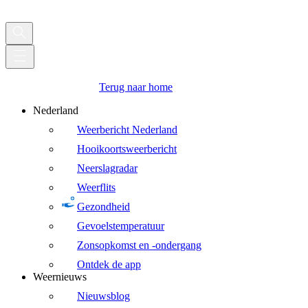
Terug naar home
Nederland
Weerbericht Nederland
Hooikoortsweerbericht
Neerslagradar
Weerflits
Gezondheid
Gevoelstemperatuur
Zonsopkomst en -ondergang
Ontdek de app
Weernieuws
Nieuwsblog