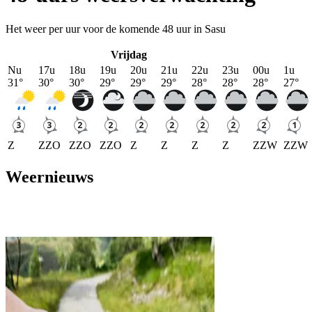
Het weer per uur voor de komende 48 uur in Sasu
Vrijdag
Nu
17u
18u
19u
20u
21u
22u
23u
00u
1u
31
°
30
°
30
°
29
°
29
°
29
°
28
°
28
°
28
°
27
°
Z
ZZO
ZZO
ZZO
Z
Z
Z
Z
ZZW
ZZW
Weernieuws