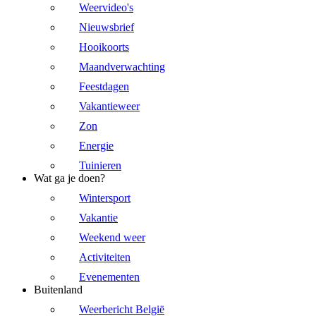
Weervideo's
Nieuwsbrief
Hooikoorts
Maandverwachting
Feestdagen
Vakantieweer
Zon
Energie
Tuinieren
Wat ga je doen?
Wintersport
Vakantie
Weekend weer
Activiteiten
Evenementen
Buitenland
Weerbericht België