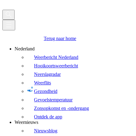
Terug naar home
Nederland
Weerbericht Nederland
Hooikoortsweerbericht
Neerslagradar
Weerflits
Gezondheid
Gevoelstemperatuur
Zonsopkomst en -ondergang
Ontdek de app
Weernieuws
Nieuwsblog