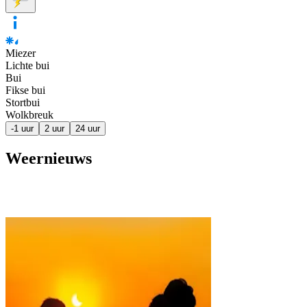
Miezer
Lichte bui
Bui
Fikse bui
Stortbui
Wolkbreuk
-1 uur
2 uur
24 uur
Weernieuws