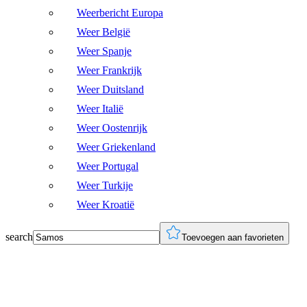
Weerbericht Europa
Weer België
Weer Spanje
Weer Frankrijk
Weer Duitsland
Weer Italië
Weer Oostenrijk
Weer Griekenland
Weer Portugal
Weer Turkije
Weer Kroatië
search
Toevoegen aan favorieten