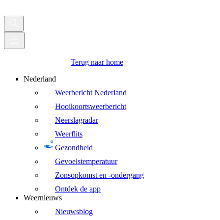
Terug naar home
Nederland
Weerbericht Nederland
Hooikoortsweerbericht
Neerslagradar
Weerflits
Gezondheid
Gevoelstemperatuur
Zonsopkomst en -ondergang
Ontdek de app
Weernieuws
Nieuwsblog