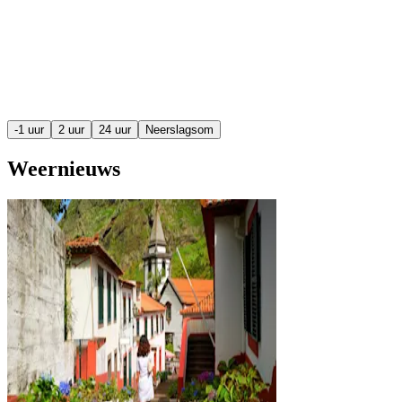
-1 uur
2 uur
24 uur
Neerslagsom
Weernieuws