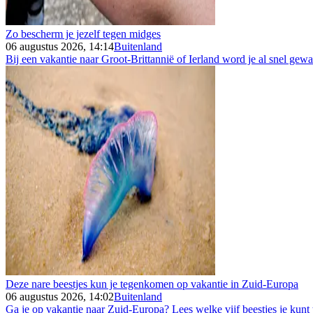
Zo bescherm je jezelf tegen midges
06 augustus 2026, 14:14
Buitenland
Bij een vakantie naar Groot-Brittannië of Ierland word je al snel gew
Deze nare beestjes kun je tegenkomen op vakantie in Zuid-Europa
06 augustus 2026, 14:02
Buitenland
Ga je op vakantie naar Zuid-Europa? Lees welke vijf beestjes je kunt