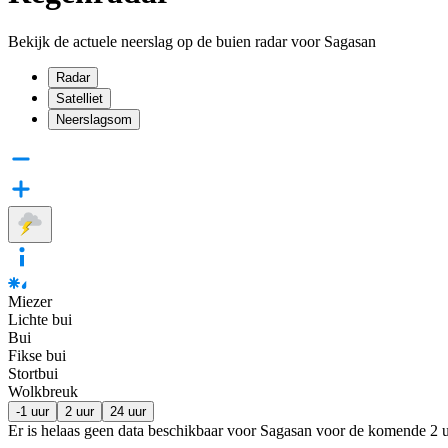
Bekijk de actuele neerslag op de buien radar voor Sagasan
Radar
Satelliet
Neerslagsom
Miezer
Lichte bui
Bui
Fikse bui
Stortbui
Wolkbreuk
-1 uur
2 uur
24 uur
Er is helaas geen data beschikbaar voor Sagasan voor de komende
2 