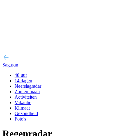
Sagasan
48 uur
14 dagen
Neerslagradar
Zon en maan
Activiteiten
Vakantie
Klimaat
Gezondheid
Foto's
Regenradar