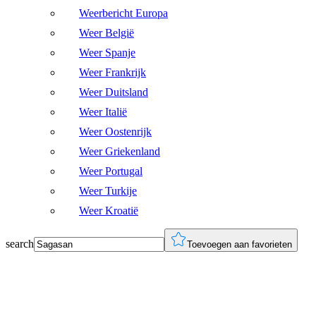
Weerbericht Europa
Weer België
Weer Spanje
Weer Frankrijk
Weer Duitsland
Weer Italië
Weer Oostenrijk
Weer Griekenland
Weer Portugal
Weer Turkije
Weer Kroatië
search
Toevoegen aan favorieten