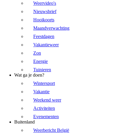
Weervideo's
Nieuwsbrief
Hooikoorts
Maandverwachting
Feestdagen
Vakantieweer
Zon
Energie
Tuinieren
Wat ga je doen?
Wintersport
Vakantie
Weekend weer
Activiteiten
Evenementen
Buitenland
Weerbericht België