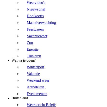
Weervideo's
Nieuwsbrief
Hooikoorts
Maandverwachting
Feestdagen
Vakantieweer
Zon
Energie
Tuinieren
Wat ga je doen?
Wintersport
Vakantie
Weekend weer
Activiteiten
Evenementen
Buitenland
Weerbericht België