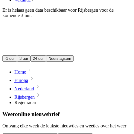
Er is helaas geen data beschikbaar voor Rijsbergen voor de
komende
3 uur
.
-1 uur
3 uur
24 uur
Neerslagsom
Home
Europa
Nederland
Rijsbergen
Regenradar
Weeronline nieuwsbrief
Ontvang elke week de leukste nieuwtjes en weetjes over het weer