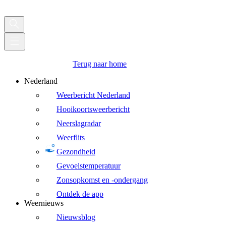
Terug naar home
Nederland
Weerbericht Nederland
Hooikoortsweerbericht
Neerslagradar
Weerflits
Gezondheid
Gevoelstemperatuur
Zonsopkomst en -ondergang
Ontdek de app
Weernieuws
Nieuwsblog