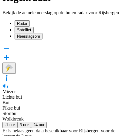
Bekijk de actuele neerslag op de buien radar voor Rijsbergen
Radar
Satelliet
Neerslagsom
Miezer
Lichte bui
Bui
Fikse bui
Stortbui
Wolkbreuk
-1 uur
3 uur
24 uur
Er is helaas geen data beschikbaar voor Rijsbergen voor de