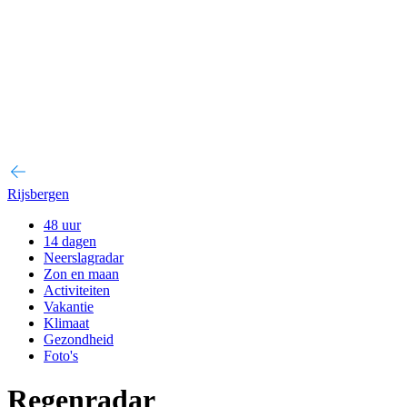
Rijsbergen
48 uur
14 dagen
Neerslagradar
Zon en maan
Activiteiten
Vakantie
Klimaat
Gezondheid
Foto's
Regenradar