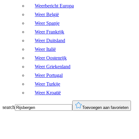
Weerbericht Europa
Weer België
Weer Spanje
Weer Frankrijk
Weer Duitsland
Weer Italië
Weer Oostenrijk
Weer Griekenland
Weer Portugal
Weer Turkije
Weer Kroatië
search
Toevoegen aan favorieten