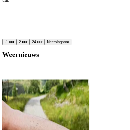
uur
.
-1 uur
2 uur
24 uur
Neerslagsom
Weernieuws