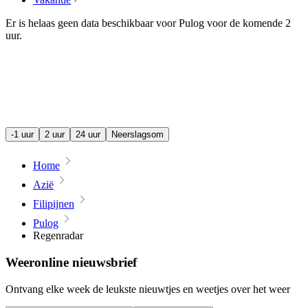
Er is helaas geen data beschikbaar voor Pulog voor de komende
2
uur
.
-1 uur
2 uur
24 uur
Neerslagsom
Home
Azië
Filipijnen
Pulog
Regenradar
Weeronline nieuwsbrief
Ontvang elke week de leukste nieuwtjes en weetjes over het weer