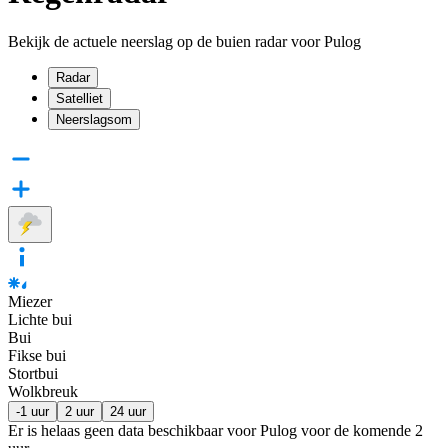
Bekijk de actuele neerslag op de buien radar voor Pulog
Radar
Satelliet
Neerslagsom
Miezer
Lichte bui
Bui
Fikse bui
Stortbui
Wolkbreuk
-1 uur
2 uur
24 uur
Er is helaas geen data beschikbaar voor Pulog voor de komende
2