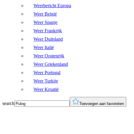
Weerbericht Europa
Weer België
Weer Spanje
Weer Frankrijk
Weer Duitsland
Weer Italië
Weer Oostenrijk
Weer Griekenland
Weer Portugal
Weer Turkije
Weer Kroatië
search
Toevoegen aan favorieten