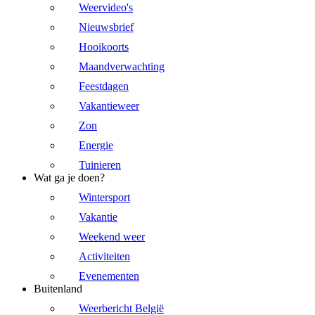
Weervideo's
Nieuwsbrief
Hooikoorts
Maandverwachting
Feestdagen
Vakantieweer
Zon
Energie
Tuinieren
Wat ga je doen?
Wintersport
Vakantie
Weekend weer
Activiteiten
Evenementen
Buitenland
Weerbericht België