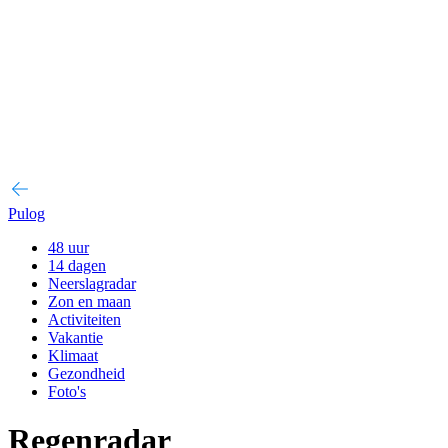
Pulog
48 uur
14 dagen
Neerslagradar
Zon en maan
Activiteiten
Vakantie
Klimaat
Gezondheid
Foto's
Regenradar