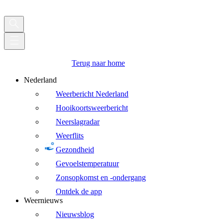
Terug naar home
Nederland
Weerbericht Nederland
Hooikoortsweerbericht
Neerslagradar
Weerflits
Gezondheid
Gevoelstemperatuur
Zonsopkomst en -ondergang
Ontdek de app
Weernieuws
Nieuwsblog