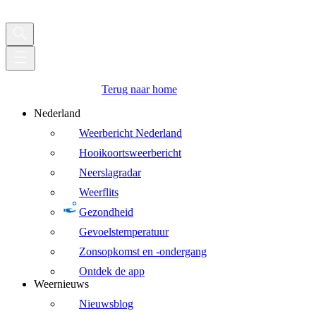
Terug naar home
Nederland
Weerbericht Nederland
Hooikoortsweerbericht
Neerslagradar
Weerflits
Gezondheid
Gevoelstemperatuur
Zonsopkomst en -ondergang
Ontdek de app
Weernieuws
Nieuwsblog