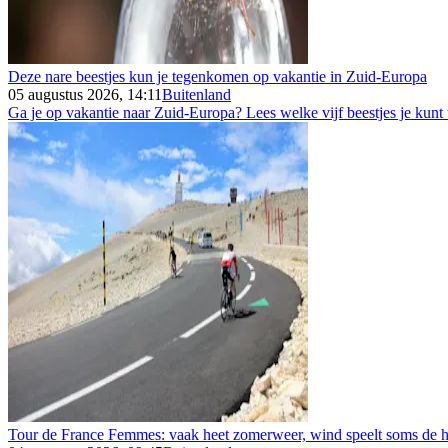
Deze nare beestjes kun je tegenkomen op vakantie in Zuid-Europa
05 augustus 2026, 14:11
Buitenland
Ga je op vakantie naar Zuid-Europa? Lees welke vijf beestjes je kunt
Tour de France Femmes: vaak heet zomerweer, wind speelt soms de h