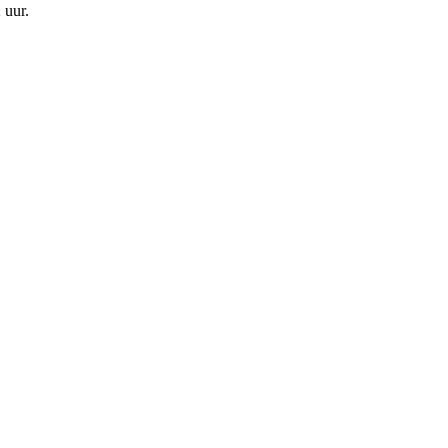
 uur
.