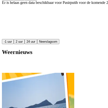
Er is helaas geen data beschikbaar voor Pasirputih voor de komende
2
-1 uur
2 uur
24 uur
Neerslagsom
Weernieuws