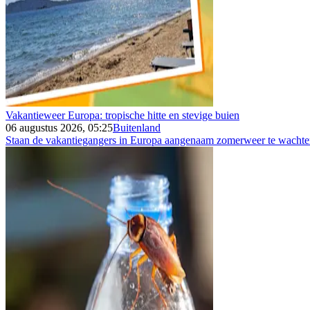
Vakantieweer Europa: tropische hitte en stevige buien
06 augustus 2026, 05:25
Buitenland
Staan de vakantiegangers in Europa aangenaam zomerweer te wachten 