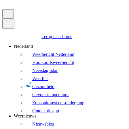
Terug naar home
Nederland
Weerbericht Nederland
Hooikoortsweerbericht
Neerslagradar
Weerflits
Gezondheid
Gevoelstemperatuur
Zonsopkomst en -ondergang
Ontdek de app
Weernieuws
Nieuwsblog