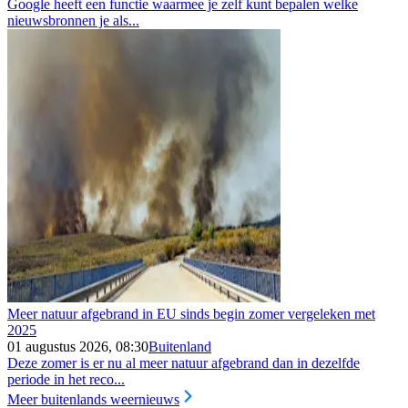
Google heeft een functie waarmee je zelf kunt bepalen welke
nieuwsbronnen je als...
Meer natuur afgebrand in EU sinds begin zomer vergeleken met
2025
01 augustus 2026, 08:30
Buitenland
Deze zomer is er nu al meer natuur afgebrand dan in dezelfde
periode in het reco...
Meer buitenlands weernieuws