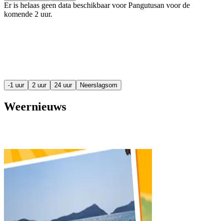
Er is helaas geen data beschikbaar voor Pangutusan voor de
komende
2 uur
.
-1 uur
2 uur
24 uur
Neerslagsom
Weernieuws