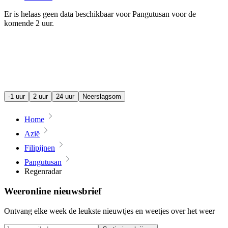
Er is helaas geen data beschikbaar voor Pangutusan voor de
komende
2 uur
.
-1 uur
2 uur
24 uur
Neerslagsom
Home
Azië
Filipijnen
Pangutusan
Regenradar
Weeronline nieuwsbrief
Ontvang elke week de leukste nieuwtjes en weetjes over het weer