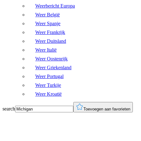
Weerbericht Europa
Weer België
Weer Spanje
Weer Frankrijk
Weer Duitsland
Weer Italië
Weer Oostenrijk
Weer Griekenland
Weer Portugal
Weer Turkije
Weer Kroatië
search
Toevoegen aan favorieten