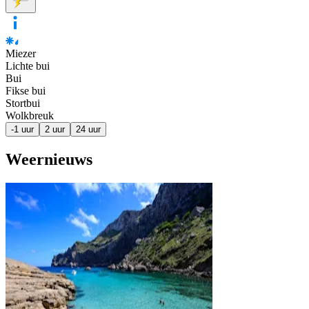
Miezer
Lichte bui
Bui
Fikse bui
Stortbui
Wolkbreuk
-1 uur
2 uur
24 uur
Weernieuws