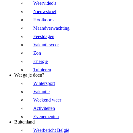
Weervideo's
Nieuwsbrief
Hooikoorts
Maandverwachting
Feestdagen
Vakantieweer
Zon
Energie
Tuinieren
Wat ga je doen?
Wintersport
Vakantie
Weekend weer
Activiteiten
Evenementen
Buitenland
Weerbericht België