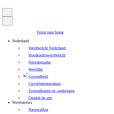
Terug naar home
Nederland
Weerbericht Nederland
Hooikoortsweerbericht
Neerslagradar
Weerflits
Gezondheid
Gevoelstemperatuur
Zonsopkomst en -ondergang
Ontdek de app
Weernieuws
Nieuwsblog