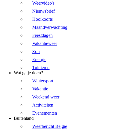
Weervideo's
Nieuwsbrief
Hooikoorts
Maandverwachting
Feestdagen
Vakantieweer
Zon
Energie
Tuinieren
Wat ga je doen?
Wintersport
Vakantie
Weekend weer
Activiteiten
Evenementen
Buitenland
Weerbericht België