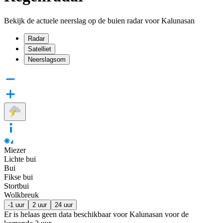
Bekijk de actuele neerslag op de buien radar voor Kalunasan
Radar
Satelliet
Neerslagsom
Miezer
Lichte bui
Bui
Fikse bui
Stortbui
Wolkbreuk
-1 uur
2 uur
24 uur
Er is helaas geen data beschikbaar voor Kalunasan voor de