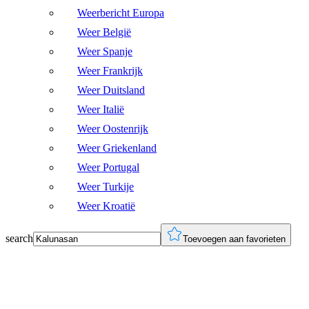
Weerbericht Europa
Weer België
Weer Spanje
Weer Frankrijk
Weer Duitsland
Weer Italië
Weer Oostenrijk
Weer Griekenland
Weer Portugal
Weer Turkije
Weer Kroatië
search
Toevoegen aan favorieten