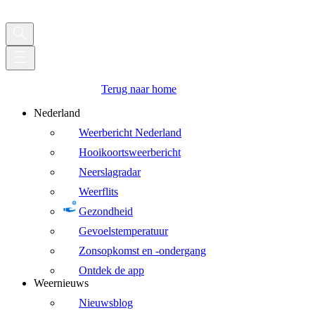
Terug naar home
Nederland
Weerbericht Nederland
Hooikoortsweerbericht
Neerslagradar
Weerflits
Gezondheid
Gevoelstemperatuur
Zonsopkomst en -ondergang
Ontdek de app
Weernieuws
Nieuwsblog