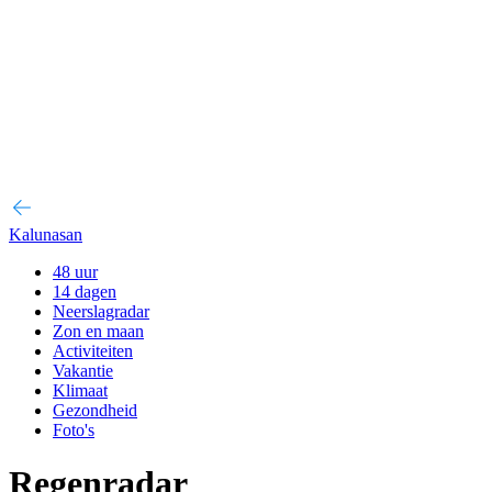
Kalunasan
48 uur
14 dagen
Neerslagradar
Zon en maan
Activiteiten
Vakantie
Klimaat
Gezondheid
Foto's
Regenradar