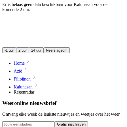
Er is helaas geen data beschikbaar voor Kalunasan voor de
komende
2 uur
.
-1 uur
2 uur
24 uur
Neerslagsom
Home
Azië
Filipijnen
Kalunasan
Regenradar
Weeronline nieuwsbrief
Ontvang elke week de leukste nieuwtjes en weetjes over het weer
Gratis inschrijven