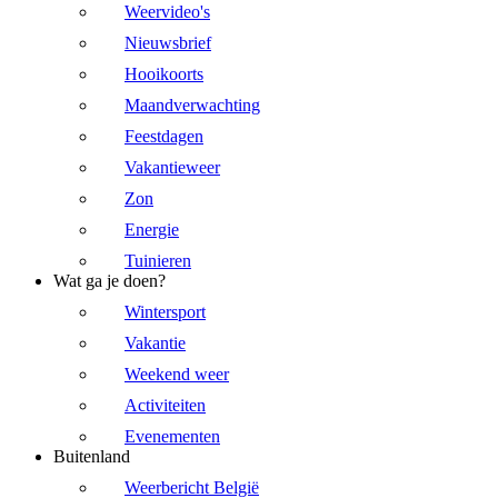
Weervideo's
Nieuwsbrief
Hooikoorts
Maandverwachting
Feestdagen
Vakantieweer
Zon
Energie
Tuinieren
Wat ga je doen?
Wintersport
Vakantie
Weekend weer
Activiteiten
Evenementen
Buitenland
Weerbericht België