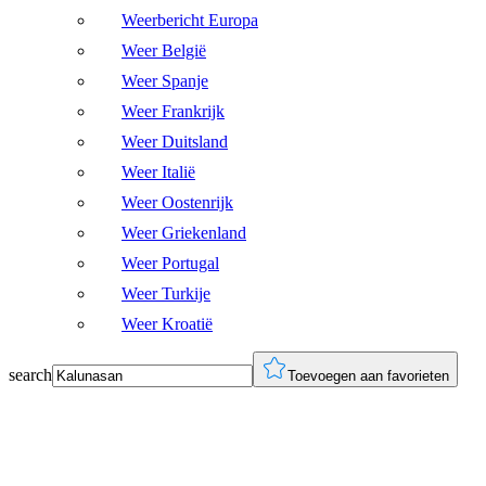
Weerbericht Europa
Weer België
Weer Spanje
Weer Frankrijk
Weer Duitsland
Weer Italië
Weer Oostenrijk
Weer Griekenland
Weer Portugal
Weer Turkije
Weer Kroatië
search
Toevoegen aan favorieten