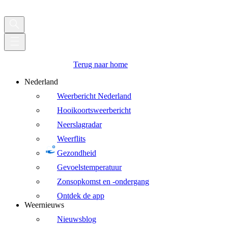
Terug naar home
Nederland
Weerbericht Nederland
Hooikoortsweerbericht
Neerslagradar
Weerflits
Gezondheid
Gevoelstemperatuur
Zonsopkomst en -ondergang
Ontdek de app
Weernieuws
Nieuwsblog