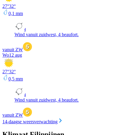
27
°
32
°
0,1
mm
4
Wind vanuit zuidwest, 4 beaufort.
vanuit ZW
Wo
12 aug
27
°
32
°
0,5
mm
4
Wind vanuit zuidwest, 4 beaufort.
vanuit ZW
14-daagse weersverwachting
Klimaat Filippijnen