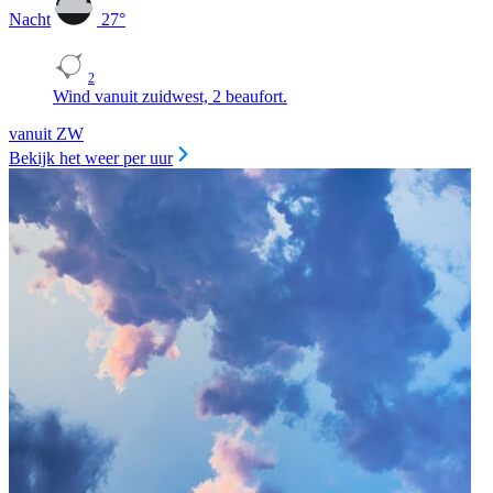
Nacht
27
°
2
Wind vanuit zuidwest, 2 beaufort.
vanuit ZW
Bekijk het weer per uur