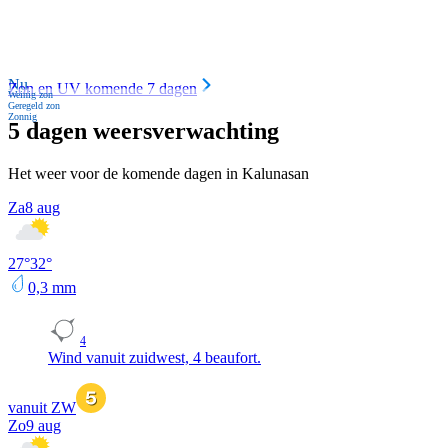
Nu
Zon en UV komende 7 dagen
Weinig zon
Geregeld zon
Zonnig
5 dagen weersverwachting
Het weer voor de komende dagen in Kalunasan
Za
8 aug
27
°
32
°
0,3
mm
4
Wind vanuit zuidwest, 4 beaufort.
vanuit ZW
Zo
9 aug