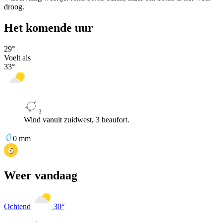
droog.
Het komende uur
29
°
Voelt als
33
°
3
Wind vanuit zuidwest, 3 beaufort.
0
mm
Weer vandaag
Ochtend
30
°