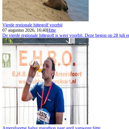
Vierde regionale hittegolf voorbij
07 augustus 2026, 16:40
Hitte
De vierde regionale hittegolf is weer voorbij. Deze begon op 28 juli e
Amersfoortse halve marathon naar april vanwege hitte