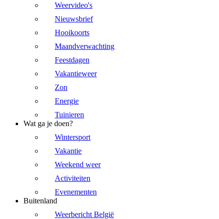
Weervideo's
Nieuwsbrief
Hooikoorts
Maandverwachting
Feestdagen
Vakantieweer
Zon
Energie
Tuinieren
Wat ga je doen?
Wintersport
Vakantie
Weekend weer
Activiteiten
Evenementen
Buitenland
Weerbericht België