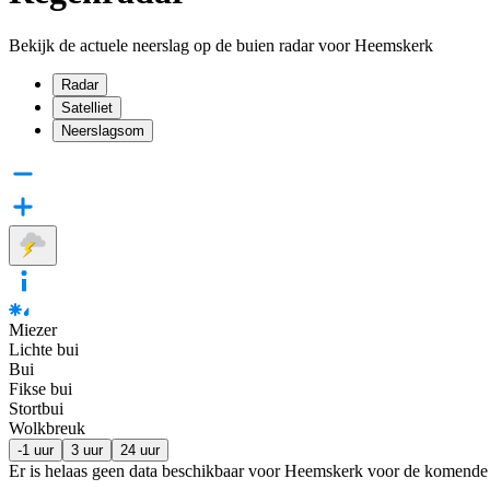
Bekijk de actuele neerslag op de buien radar voor Heemskerk
Radar
Satelliet
Neerslagsom
Miezer
Lichte bui
Bui
Fikse bui
Stortbui
Wolkbreuk
-1 uur
3 uur
24 uur
Er is helaas geen data beschikbaar voor Heemskerk voor de komende