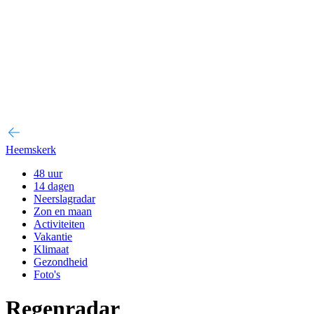
Heemskerk
48 uur
14 dagen
Neerslagradar
Zon en maan
Activiteiten
Vakantie
Klimaat
Gezondheid
Foto's
Regenradar