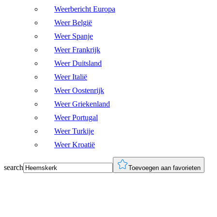
Weerbericht Europa
Weer België
Weer Spanje
Weer Frankrijk
Weer Duitsland
Weer Italië
Weer Oostenrijk
Weer Griekenland
Weer Portugal
Weer Turkije
Weer Kroatië
search
Toevoegen aan favorieten