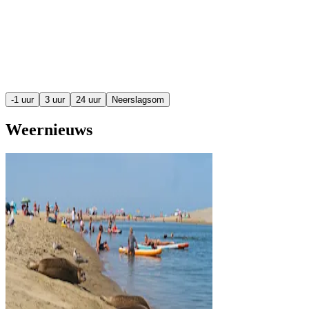
-1 uur
3 uur
24 uur
Neerslagsom
Weernieuws