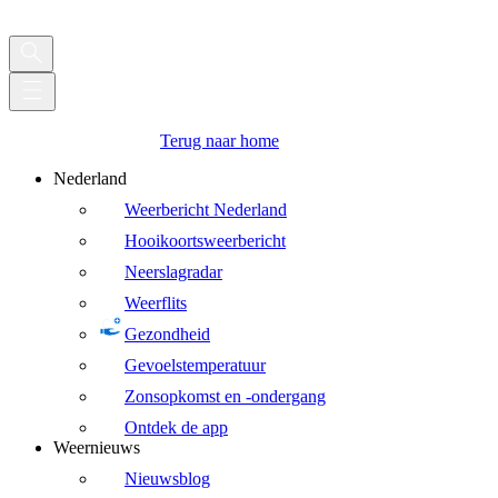
Terug naar home
Nederland
Weerbericht Nederland
Hooikoortsweerbericht
Neerslagradar
Weerflits
Gezondheid
Gevoelstemperatuur
Zonsopkomst en -ondergang
Ontdek de app
Weernieuws
Nieuwsblog