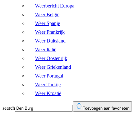
Weerbericht Europa
Weer België
Weer Spanje
Weer Frankrijk
Weer Duitsland
Weer Italië
Weer Oostenrijk
Weer Griekenland
Weer Portugal
Weer Turkije
Weer Kroatië
search
Toevoegen aan favorieten