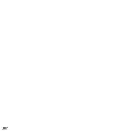
 uur
.