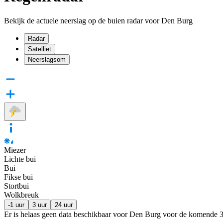
Bekijk de actuele neerslag op de buien radar voor Den Burg
Radar
Satelliet
Neerslagsom
Miezer
Lichte bui
Bui
Fikse bui
Stortbui
Wolkbreuk
-1 uur
3 uur
24 uur
Er is helaas geen data beschikbaar voor Den Burg voor de komende
3