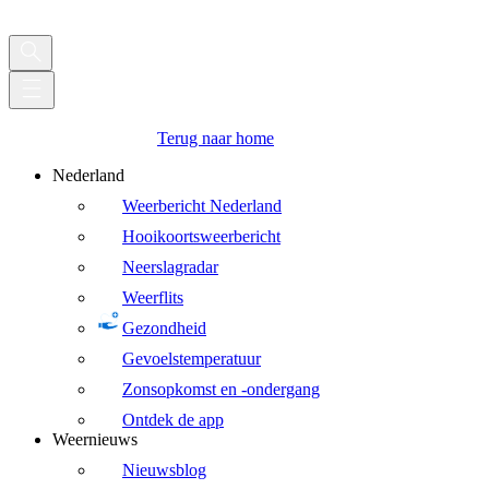
Terug naar home
Nederland
Weerbericht Nederland
Hooikoortsweerbericht
Neerslagradar
Weerflits
Gezondheid
Gevoelstemperatuur
Zonsopkomst en -ondergang
Ontdek de app
Weernieuws
Nieuwsblog