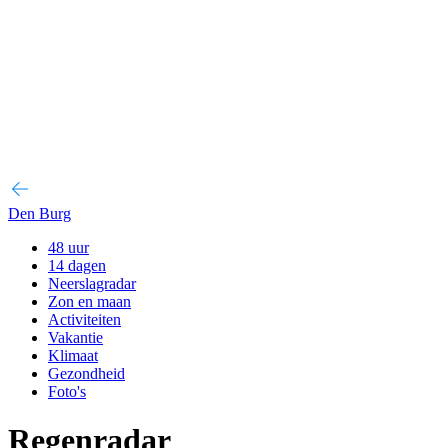
Den Burg
48 uur
14 dagen
Neerslagradar
Zon en maan
Activiteiten
Vakantie
Klimaat
Gezondheid
Foto's
Regenradar