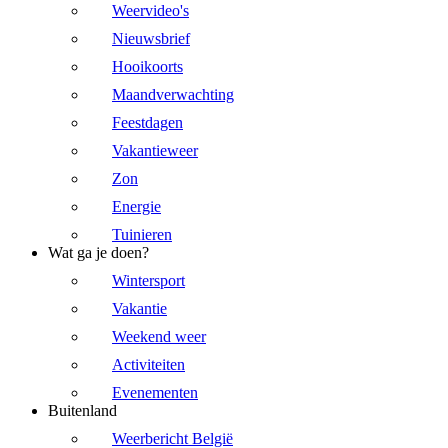
Weervideo's
Nieuwsbrief
Hooikoorts
Maandverwachting
Feestdagen
Vakantieweer
Zon
Energie
Tuinieren
Wat ga je doen?
Wintersport
Vakantie
Weekend weer
Activiteiten
Evenementen
Buitenland
Weerbericht België