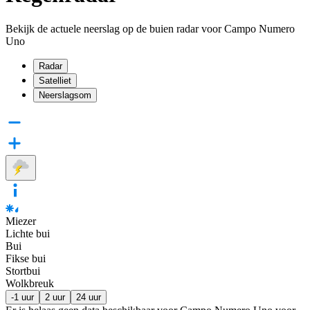
Bekijk de actuele neerslag op de buien radar voor Campo Numero
Uno
Radar
Satelliet
Neerslagsom
Miezer
Lichte bui
Bui
Fikse bui
Stortbui
Wolkbreuk
-1 uur
2 uur
24 uur