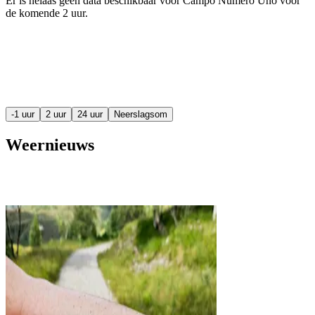
Er is helaas geen data beschikbaar voor Campo Numero Uno voor
de komende
2 uur
.
-1 uur
2 uur
24 uur
Neerslagsom
Weernieuws