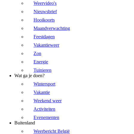
Weervideo's
Nieuwsbrief
Hooikoorts
Maandverwachting
Feestdagen
Vakantieweer
Zon
Energie
Tuinieren
Wat ga je doen?
Wintersport
Vakantie
Weekend weer
Activiteiten
Evenementen
Buitenland
Weerbericht België