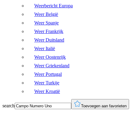
Weerbericht Europa
Weer België
Weer Spanje
Weer Frankrijk
Weer Duitsland
Weer Italië
Weer Oostenrijk
Weer Griekenland
Weer Portugal
Weer Turkije
Weer Kroatië
search
Toevoegen aan favorieten