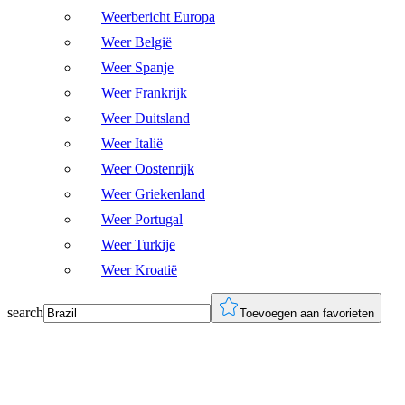
Weerbericht Europa
Weer België
Weer Spanje
Weer Frankrijk
Weer Duitsland
Weer Italië
Weer Oostenrijk
Weer Griekenland
Weer Portugal
Weer Turkije
Weer Kroatië
search
Toevoegen aan favorieten