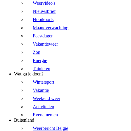
Weervideo's
Nieuwsbrief
Hooikoorts
Maandverwachting
Feestdagen
Vakantieweer
Zon
Energie
Tuinieren
Wat ga je doen?
Wintersport
Vakantie
Weekend weer
Activiteiten
Evenementen
Buitenland
Weerbericht België