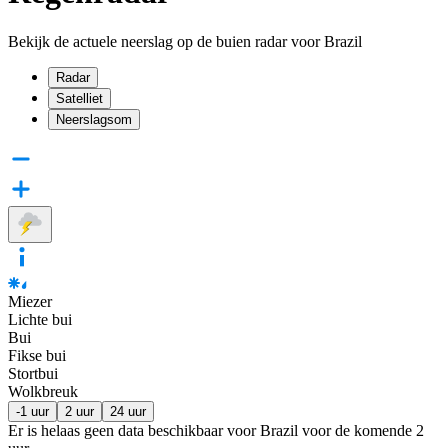
Bekijk de actuele neerslag op de buien radar voor Brazil
Radar
Satelliet
Neerslagsom
Miezer
Lichte bui
Bui
Fikse bui
Stortbui
Wolkbreuk
-1 uur
2 uur
24 uur
Er is helaas geen data beschikbaar voor Brazil voor de komende
2