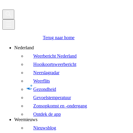
Terug naar home
Nederland
Weerbericht Nederland
Hooikoortsweerbericht
Neerslagradar
Weerflits
Gezondheid
Gevoelstemperatuur
Zonsopkomst en -ondergang
Ontdek de app
Weernieuws
Nieuwsblog