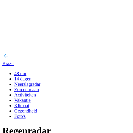
Brazil
48 uur
14 dagen
Neerslagradar
Zon en maan
Activiteiten
Vakantie
Klimaat
Gezondheid
Foto's
Regenradar