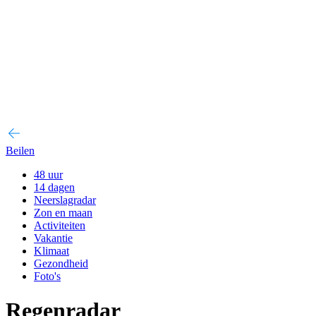
Beilen
48 uur
14 dagen
Neerslagradar
Zon en maan
Activiteiten
Vakantie
Klimaat
Gezondheid
Foto's
Regenradar