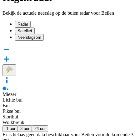
Bekijk de actuele neerslag op de buien radar voor Beilen
Radar
Satelliet
Neerslagsom
Miezer
Lichte bui
Bui
Fikse bui
Stortbui
Wolkbreuk
-1 uur
3 uur
24 uur
Er is helaas geen data beschikbaar voor Beilen voor de komende
3