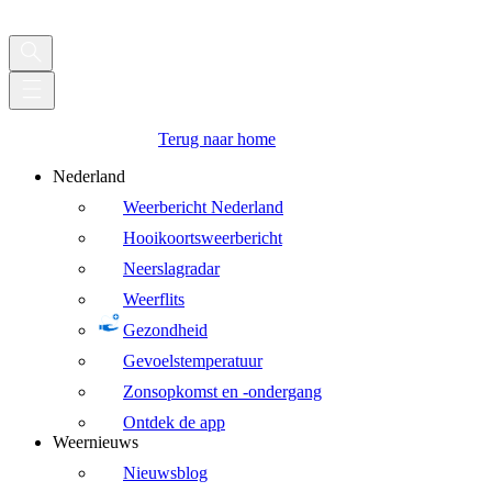
Terug naar home
Nederland
Weerbericht Nederland
Hooikoortsweerbericht
Neerslagradar
Weerflits
Gezondheid
Gevoelstemperatuur
Zonsopkomst en -ondergang
Ontdek de app
Weernieuws
Nieuwsblog