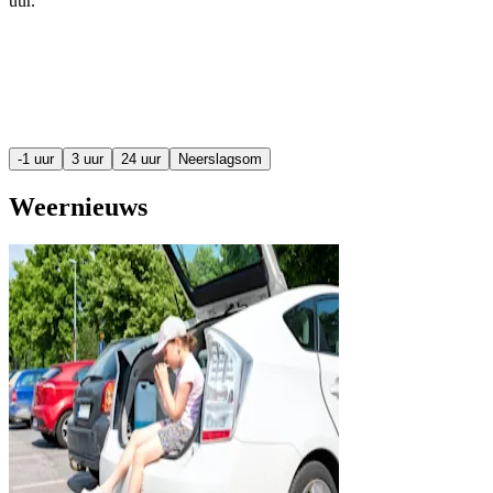
uur
.
-1 uur
3 uur
24 uur
Neerslagsom
Weernieuws