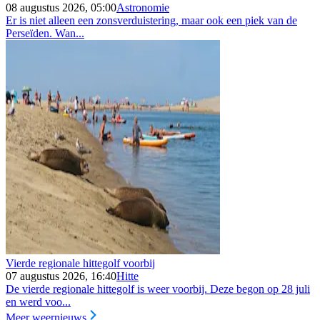
08 augustus 2026, 05:00
Astronomie
Er is niet alleen een zonsverduistering, maar ook een piek van de
Perseïden. Wan...
Vierde regionale hittegolf voorbij
07 augustus 2026, 16:40
Hitte
De vierde regionale hittegolf is weer voorbij. Deze begon op 28 juli
en werd voo...
Meer weernieuws