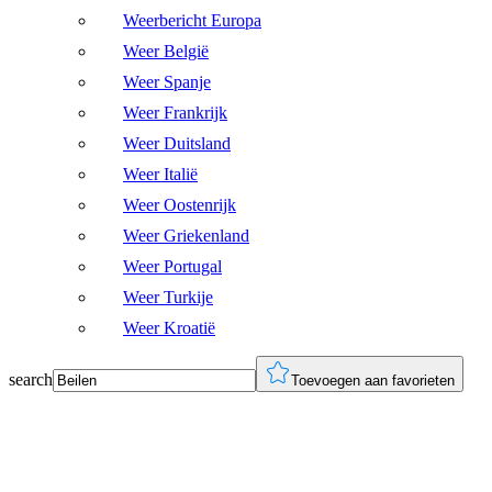
Weerbericht Europa
Weer België
Weer Spanje
Weer Frankrijk
Weer Duitsland
Weer Italië
Weer Oostenrijk
Weer Griekenland
Weer Portugal
Weer Turkije
Weer Kroatië
search
Toevoegen aan favorieten