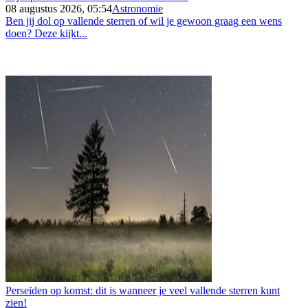
08 augustus 2026, 05:54
Astronomie
Ben jij dol op vallende sterren of wil je gewoon graag een wens
doen? Deze kijkt...
Perseïden op komst: dit is wanneer je veel vallende sterren kunt
zien!