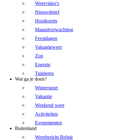
Weervideo's
Nieuwsbrief
Hooikoorts
Maandverwachting
Feestdagen
Vakantieweer
Zon
Energie
Tuinieren
Wat ga je doen?
Wintersport
Vakantie
Weekend weer
Activiteiten
Evenementen
Buitenland
Weerbericht België