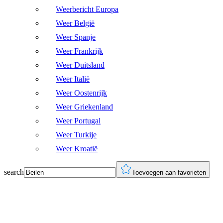
Weerbericht Europa
Weer België
Weer Spanje
Weer Frankrijk
Weer Duitsland
Weer Italië
Weer Oostenrijk
Weer Griekenland
Weer Portugal
Weer Turkije
Weer Kroatië
search
Toevoegen aan favorieten