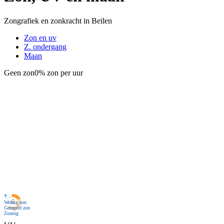
Zongrafiek en zonkracht in Beilen
Zon en uv
Z. ondergang
Maan
Geen zon
0% zon per uur
Nu
Weinig zon
Geregeld zon
Zonnig