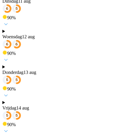
Dinsdag
11 aug
90
%
Woensdag
12 aug
90
%
Donderdag
13 aug
90
%
Vrijdag
14 aug
90
%