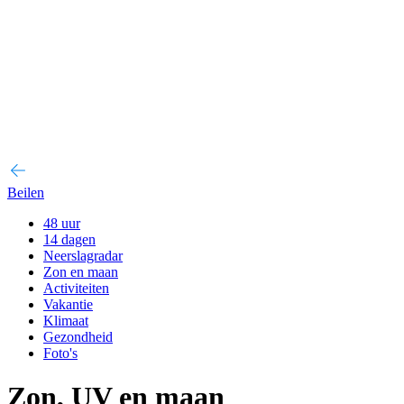
Beilen
48 uur
14 dagen
Neerslagradar
Zon en maan
Activiteiten
Vakantie
Klimaat
Gezondheid
Foto's
Zon, UV en maan