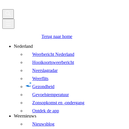
Terug naar home
Nederland
Weerbericht Nederland
Hooikoortsweerbericht
Neerslagradar
Weerflits
Gezondheid
Gevoelstemperatuur
Zonsopkomst en -ondergang
Ontdek de app
Weernieuws
Nieuwsblog