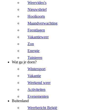
Weervideo's
Nieuwsbrief
Hooikoorts
Maandverwachting
Feestdagen
Vakantieweer
Zon
Energie
Tuinieren
Wat ga je doen?
Wintersport
Vakantie
Weekend weer
Activiteiten
Evenementen
Buitenland
Weerbericht België