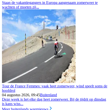
Staan de vakantiegangers in Europa aangenaam zomerweer te
wachten of moeten zij...
Tour de France Femmes: vaak heet zomerweer, wind speelt soms de
hoofdrol
04 augustus 2026, 09:45
Buitenland
Deze week is het elke dag heet zomerweer. Bij de tijdrit op dinsdag
is kans wiss...
Meer buitenlands weernieuws