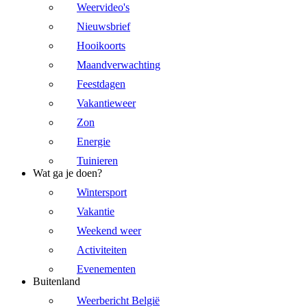
Weervideo's
Nieuwsbrief
Hooikoorts
Maandverwachting
Feestdagen
Vakantieweer
Zon
Energie
Tuinieren
Wat ga je doen?
Wintersport
Vakantie
Weekend weer
Activiteiten
Evenementen
Buitenland
Weerbericht België