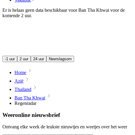
Er is helaas geen data beschikbaar voor Ban Tha Khwai voor de
komende
2 uur
.
-1 uur
2 uur
24 uur
Neerslagsom
Home
Azië
Thailand
Ban Tha Khwai
Regenradar
Weeronline nieuwsbrief
Ontvang elke week de leukste nieuwtjes en weetjes over het weer