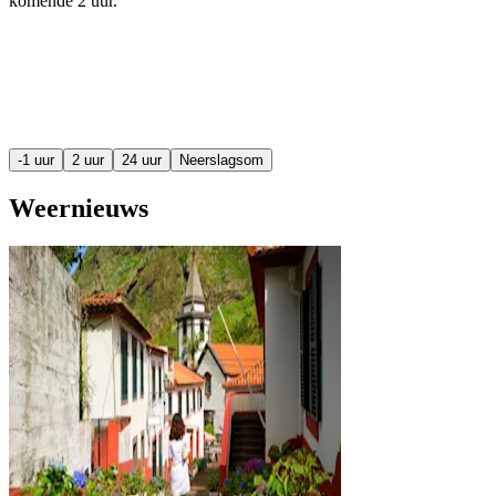
komende
2 uur
.
-1 uur
2 uur
24 uur
Neerslagsom
Weernieuws