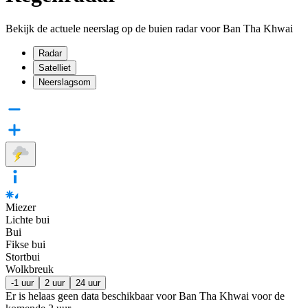
Bekijk de actuele neerslag op de buien radar voor Ban Tha Khwai
Radar
Satelliet
Neerslagsom
Miezer
Lichte bui
Bui
Fikse bui
Stortbui
Wolkbreuk
-1 uur
2 uur
24 uur
Er is helaas geen data beschikbaar voor Ban Tha Khwai voor de