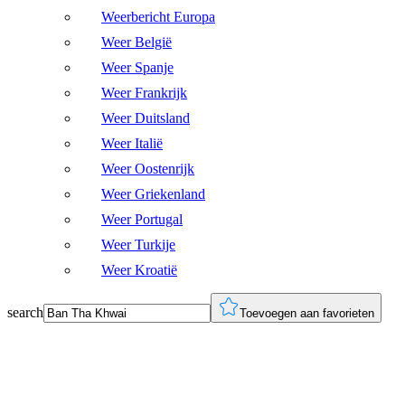
Weerbericht Europa
Weer België
Weer Spanje
Weer Frankrijk
Weer Duitsland
Weer Italië
Weer Oostenrijk
Weer Griekenland
Weer Portugal
Weer Turkije
Weer Kroatië
search
Toevoegen aan favorieten