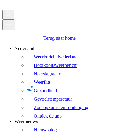
Terug naar home
Nederland
Weerbericht Nederland
Hooikoortsweerbericht
Neerslagradar
Weerflits
Gezondheid
Gevoelstemperatuur
Zonsopkomst en -ondergang
Ontdek de app
Weernieuws
Nieuwsblog