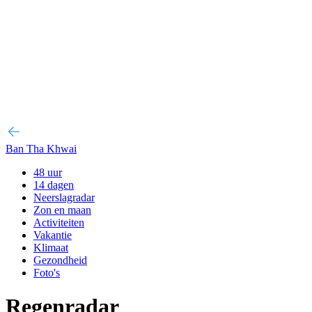
Ban Tha Khwai
48 uur
14 dagen
Neerslagradar
Zon en maan
Activiteiten
Vakantie
Klimaat
Gezondheid
Foto's
Regenradar