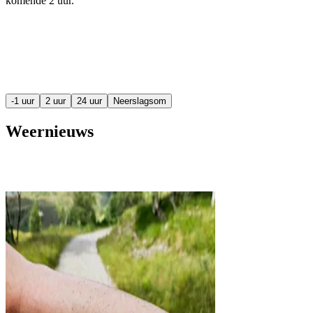
komende
2 uur
.
-1 uur
2 uur
24 uur
Neerslagsom
Weernieuws