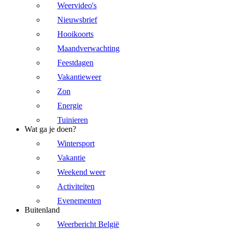
Weervideo's
Nieuwsbrief
Hooikoorts
Maandverwachting
Feestdagen
Vakantieweer
Zon
Energie
Tuinieren
Wat ga je doen?
Wintersport
Vakantie
Weekend weer
Activiteiten
Evenementen
Buitenland
Weerbericht België