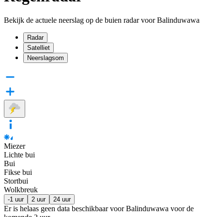
Bekijk de actuele neerslag op de buien radar voor Balinduwawa
Radar
Satelliet
Neerslagsom
Miezer
Lichte bui
Bui
Fikse bui
Stortbui
Wolkbreuk
-1 uur
2 uur
24 uur
Er is helaas geen data beschikbaar voor Balinduwawa voor de