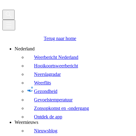
Terug naar home
Nederland
Weerbericht Nederland
Hooikoortsweerbericht
Neerslagradar
Weerflits
Gezondheid
Gevoelstemperatuur
Zonsopkomst en -ondergang
Ontdek de app
Weernieuws
Nieuwsblog