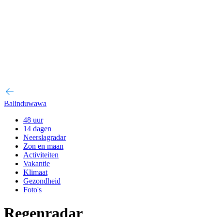
Balinduwawa
48 uur
14 dagen
Neerslagradar
Zon en maan
Activiteiten
Vakantie
Klimaat
Gezondheid
Foto's
Regenradar