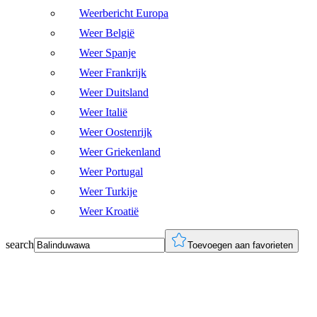
Weerbericht Europa
Weer België
Weer Spanje
Weer Frankrijk
Weer Duitsland
Weer Italië
Weer Oostenrijk
Weer Griekenland
Weer Portugal
Weer Turkije
Weer Kroatië
search
Toevoegen aan favorieten