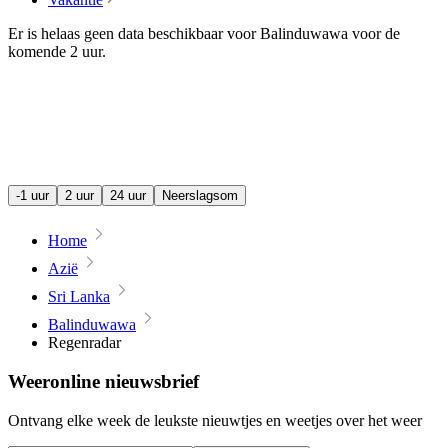
Er is helaas geen data beschikbaar voor Balinduwawa voor de
komende
2 uur
.
-1 uur
2 uur
24 uur
Neerslagsom
Home
Azië
Sri Lanka
Balinduwawa
Regenradar
Weeronline nieuwsbrief
Ontvang elke week de leukste nieuwtjes en weetjes over het weer