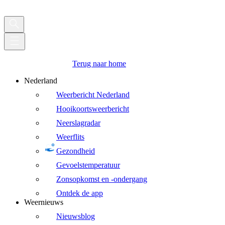
Terug naar home
Nederland
Weerbericht Nederland
Hooikoortsweerbericht
Neerslagradar
Weerflits
Gezondheid
Gevoelstemperatuur
Zonsopkomst en -ondergang
Ontdek de app
Weernieuws
Nieuwsblog