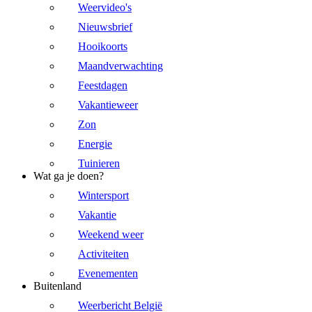
Weervideo's
Nieuwsbrief
Hooikoorts
Maandverwachting
Feestdagen
Vakantieweer
Zon
Energie
Tuinieren
Wat ga je doen?
Wintersport
Vakantie
Weekend weer
Activiteiten
Evenementen
Buitenland
Weerbericht België