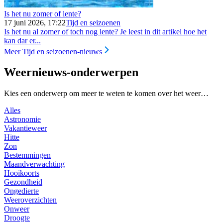
Is het nu zomer of lente?
17 juni 2026, 17:22
Tijd en seizoenen
Is het nu al zomer of toch nog lente? Je leest in dit artikel hoe het
kan dar er...
Meer Tijd en seizoenen-nieuws
Weernieuws-onderwerpen
Kies een onderwerp om meer te weten te komen over het weer…
Alles
Astronomie
Vakantieweer
Hitte
Zon
Bestemmingen
Maandverwachting
Hooikoorts
Gezondheid
Ongedierte
Weeroverzichten
Onweer
Droogte