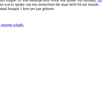
aties zorgde. Er was namelijk deze week ook sprake van springtij.
De
art was er sprake van een stormvloed die maar liefst 94 uur duurde.
rmaal hooguit 1 keer per jaar gebeurt.
e enorme schade.