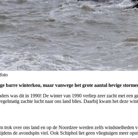
foto
ge barre winterkou, maar vanwege het grote aantal hevige stormen. 
nders was dit in 1990! De winter van 1990 verliep zeer zacht met een 
gelmatig zachte lucht naar ons land blies. Daarbij kwam het deze wint
orm trok over ons land en op de Noordzee werden zelfs windsnelheden 
ijdens de avondspits viel. Ook Schiphol liet geen vliegtuigen meer op