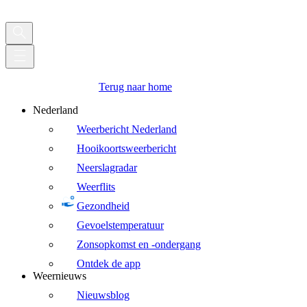
Terug naar home
Nederland
Weerbericht Nederland
Hooikoortsweerbericht
Neerslagradar
Weerflits
Gezondheid
Gevoelstemperatuur
Zonsopkomst en -ondergang
Ontdek de app
Weernieuws
Nieuwsblog