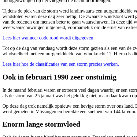
noodgedwongen op het vliegveld de nacht doorbrengen.
Tijdens de piek van de storm werd landinwaarts een uurgemiddelde van
windstoten waren deze dag zeer heftig. De zwaarste windstoot werd g
van de redenen om mensen beter te gaan waarschuwen. In deze tijd 
weerwaarschuwingen uitgebreid, voornamelijk om de ernst van extree
Lees hier wanneer code rood wordt uitgegeven.
Tot op de dag van vandaag wordt deze storm gezien als een van de zwaa
windsnelheid met een uurgemiddelde van windkracht 11. Hierna is dit
Lees hier hoe de classificaties van een storm precies werken.
Ook in februari 1990 zeer onstuimig
In de maand februari waren er extreem veel dagen waarbij er een st
als de storm van 25 januari was het gelukkig niet, maar daar kwam op 
Op deze dag trok namelijk opnieuw een hevige storm over ons land. 
werd gemeten in Vlissingen en bereikte een snelheid van 144 km/uur.
Enorm lange stormvloed