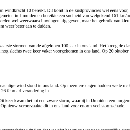
 windkracht 10 bereikt. Dit komt in de kustprovincies wel eens voor, 
emeten in IJmuiden en bereikte een snelheid van welgekend 161 km/uur
werden wel weerwaarschuwingen afgegeven, maar het gebruik van kleur
m weer beter aan te duiden.
rste stormen van de afgelopen 100 jaar in ons land. Het kreeg de class
 nog slechts twee keer vaker voorgekomen in ons land. Op 20 oktober 2
ormachtige wind stond in ons land. Op meerdere dagen hadden we te m
26 februari verandering in.
Dit keer kwam het tot een zware storm, waarbij in IJmuiden een uurg
 Opnieuw veroorzaakte dit in ons land voor enorm veel stormschade.