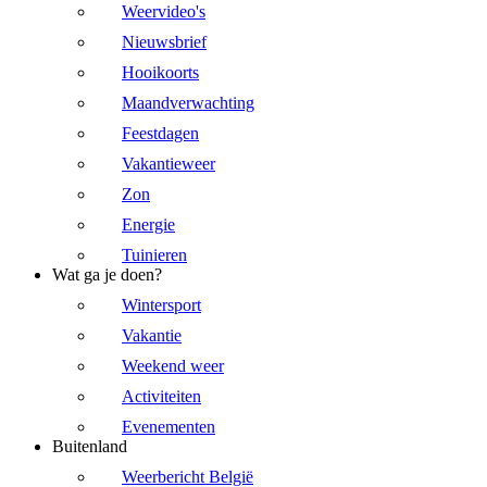
Weervideo's
Nieuwsbrief
Hooikoorts
Maandverwachting
Feestdagen
Vakantieweer
Zon
Energie
Tuinieren
Wat ga je doen?
Wintersport
Vakantie
Weekend weer
Activiteiten
Evenementen
Buitenland
Weerbericht België