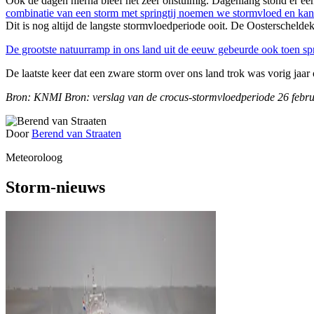
Ook de dagen hierna bleef het zeer onstuimig. Dagenlang stond er een
combinatie van een storm met springtij noemen we stormvloed en kan z
Dit is nog altijd de langste stormvloedperiode ooit. De Oosterscheldeke
De grootste natuurramp in ons land uit de eeuw gebeurde ook toen sp
De laatste keer dat een zware storm over ons land trok was vorig jaar
Bron: KNMI
Bron: verslag van de crocus-stormvloedperiode 26 febru
Door
Berend van Straaten
Meteoroloog
Storm-nieuws