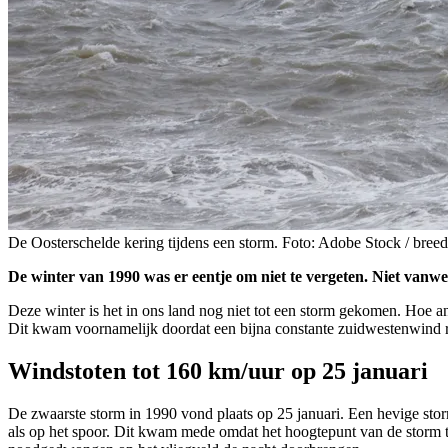
De Oosterschelde kering tijdens een storm. Foto: Adobe Stock / breed
De winter van 1990 was er eentje om niet te vergeten. Niet vanwe
Deze winter is het in ons land nog niet tot een storm gekomen. Hoe a
Dit kwam voornamelijk doordat een bijna constante zuidwestenwind re
Windstoten tot 160 km/uur op 25 januari
De zwaarste storm in 1990 vond plaats op 25 januari. Een hevige st
als op het spoor. Dit kwam mede omdat het hoogtepunt van de storm t