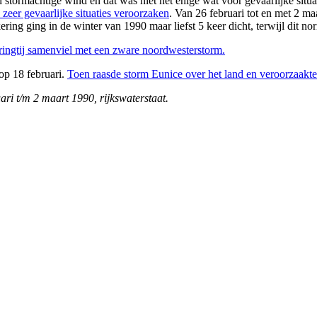
 stormachtige wind en dat was niet het enige wat voor gevaarlijke situ
eer gevaarlijke situaties veroorzaken
. Van 26 februari tot en met 2 ma
ring ging in de winter van 1990 maar liefst 5 keer dicht, terwijl dit no
ringtij samenviel met een zware noordwesterstorm.
 op 18 februari.
Toen raasde storm Eunice over het land en veroorzaakt
ari t
/m 2 maart 1990, rijkswaterstaat.