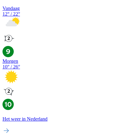
Vandaag
12
° /
22
°
Morgen
10
° /
26
°
Het weer in Nederland