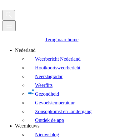
Terug naar home
Nederland
Weerbericht Nederland
Hooikoortsweerbericht
Neerslagradar
Weerflits
Gezondheid
Gevoelstemperatuur
Zonsopkomst en -ondergang
Ontdek de app
Weernieuws
Nieuwsblog