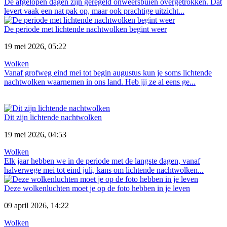
De afgelopen dagen zijn geregeld onweersbuien overgetrokken. Dat
levert vaak een nat pak op, maar ook prachtige uitzicht...
De periode met lichtende nachtwolken begint weer
19 mei 2026, 05:22
Wolken
Vanaf grofweg eind mei tot begin augustus kun je soms lichtende
nachtwolken waarnemen in ons land. Heb jij ze al eens ge...
Dit zijn lichtende nachtwolken
19 mei 2026, 04:53
Wolken
Elk jaar hebben we in de periode met de langste dagen, vanaf
halverwege mei tot eind juli, kans om lichtende nachtwolken...
Deze wolkenluchten moet je op de foto hebben in je leven
09 april 2026, 14:22
Wolken