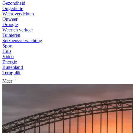
Gezondheid
Ongedierte
Weeroverzichten
Onweer
Droogte
Weer en verkeer
Tuinieren
Seizoensverwachting
Sport
Huis
Video
Energie
Buitenland
Terugblik
Meer