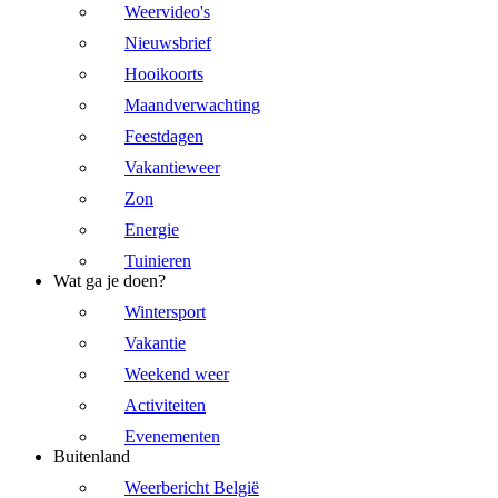
Weervideo's
Nieuwsbrief
Hooikoorts
Maandverwachting
Feestdagen
Vakantieweer
Zon
Energie
Tuinieren
Wat ga je doen?
Wintersport
Vakantie
Weekend weer
Activiteiten
Evenementen
Buitenland
Weerbericht België