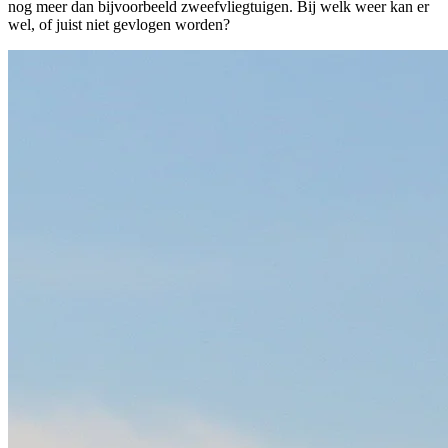
nog meer dan bijvoorbeeld zweefvliegtuigen. Bij welk weer kan er
wel, of juist niet gevlogen worden?