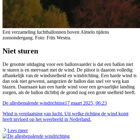
Een verzameling luchtballonnen boven Almelo tijdens
zonsondergang. Foto: Frits Westra.
Niet sturen
De grootste uitdaging voor een ballonvaarder is dat een ballon niet
te sturen is en meevaart met de wind. De piloot is daarom volledig
afhankelijk van de windsnelheid en windrichting. Een harde wind is
dan ook niet gewenst, aangezien de ballon dan snel ver weg kan
blazen. Daarnaast kan een harde wind voor een gevaarlijke landing
zorgen, als de ballon dichtbij de grond nog een grote snelheid heeft.
De allesbepalende windrichting
17 maart 2025, 06:23
Wind is verplaatsing van lucht. Uit welke richting de wind komt
heeft invloed op het weerbeeld in Nederland.
Lees meer