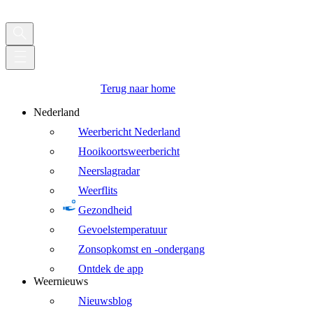
Terug naar home
Nederland
Weerbericht Nederland
Hooikoortsweerbericht
Neerslagradar
Weerflits
Gezondheid
Gevoelstemperatuur
Zonsopkomst en -ondergang
Ontdek de app
Weernieuws
Nieuwsblog