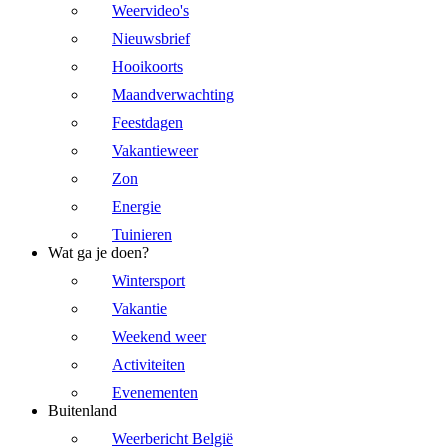
Weervideo's
Nieuwsbrief
Hooikoorts
Maandverwachting
Feestdagen
Vakantieweer
Zon
Energie
Tuinieren
Wat ga je doen?
Wintersport
Vakantie
Weekend weer
Activiteiten
Evenementen
Buitenland
Weerbericht België