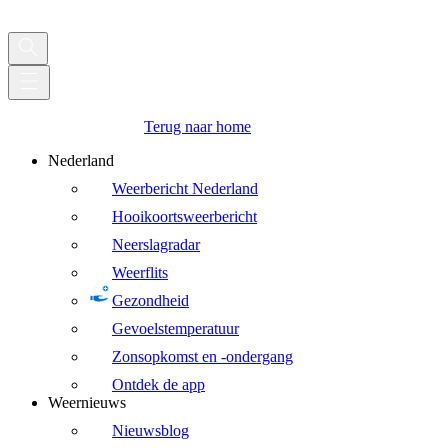
Terug naar home
Nederland
Weerbericht Nederland
Hooikoortsweerbericht
Neerslagradar
Weerflits
Gezondheid
Gevoelstemperatuur
Zonsopkomst en -ondergang
Ontdek de app
Weernieuws
Nieuwsblog