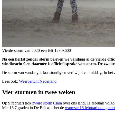
Vierde-storm-van-2020-een-feit-1280x600
Na een herfst zonder storm beleven we vandaag al de vierde offic
windkracht 9 en daarmee is officieel sprake van storm. De zwaa
De storm van vandaag is kortstondig en verdwijnt vanmiddag. In het z
Lees ook:
Weerbericht Nederland
Vier stormen in twee weken
Op 9 februari trok
zware storm Ciara
over ons land, 11 februari volg
Met 16,7 graden in De Bilt was het de
warmste 16 februari ooit geme