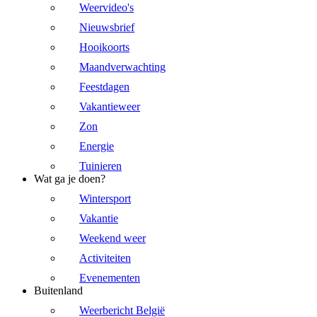
Weervideo's
Nieuwsbrief
Hooikoorts
Maandverwachting
Feestdagen
Vakantieweer
Zon
Energie
Tuinieren
Wat ga je doen?
Wintersport
Vakantie
Weekend weer
Activiteiten
Evenementen
Buitenland
Weerbericht België