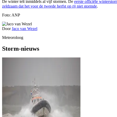
De winter telt inmiddels al vijf stormen. De
eerste officiële wintersto
zeldzaam dat het voor de tweede herfst op rij niet stormde
.
Foto: ANP
Door
Jaco van Wezel
Meteoroloog
Storm-nieuws