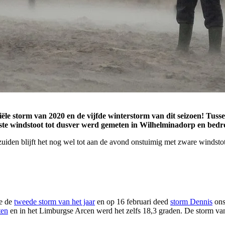
iële storm van 2020 en de vijfde winterstorm van dit seizoen! Tuss
rste windstoot tot dusver werd gemeten in Wilhelminadorp en bedr
uiden blijft het nog wel tot aan de avond onstuimig met zware windstot
de de
tweede storm van het jaar
en op 16 februari deed
storm Dennis
ons
ten
en in het Limburgse Arcen werd het zelfs 18,3 graden. De storm va