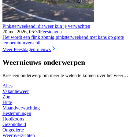
Pinksterweekend: dit weer kun je verwachten
20 mei 2026, 05:30
Feestdagen
Het wordt een flink zonnig pinksterweekend met kans op grote
temperatuurverschil...
Meer Feestdagen-nieuws
Weernieuws-onderwerpen
Kies een onderwerp om meer te weten te komen over het weer…
Alles
Vakantieweer
Zon
Hitte
Maandverwachting
Bestemmingen
Hooikoorts
Gezondheid
Ongedierte
Weeroverzichten