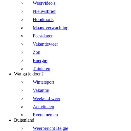
Weervideo's
Nieuwsbrief
Hooikoorts
Maandverwachting
Feestdagen
Vakantieweer
Zon
Energie
Tuinieren
Wat ga je doen?
Wintersport
Vakantie
Weekend weer
Activiteiten
Evenementen
Buitenland
Weerbericht België