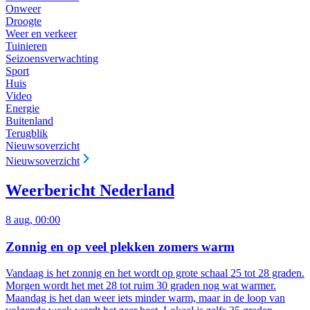
Onweer
Droogte
Weer en verkeer
Tuinieren
Seizoensverwachting
Sport
Huis
Video
Energie
Buitenland
Terugblik
Nieuwsoverzicht
Nieuwsoverzicht
Weerbericht Nederland
8 aug, 00:00
Zonnig en op veel plekken zomers warm
Vandaag is het zonnig en het wordt op grote schaal 25 tot 28 graden.
Morgen wordt het met 28 tot ruim 30 graden nog wat warmer.
Maandag is het dan weer iets minder warm, maar in de loop van