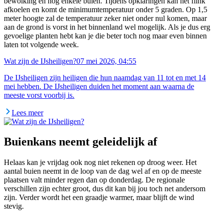
bewolking en nog enkele buien. Tijdens opklaringen kan het flink
afkoelen en komt de minimumtemperatuur onder 5 graden. Op 1,5
meter hoogte zal de temperatuur zeker niet onder nul komen, maar
aan de grond is vorst in het binnenland wel mogelijk. Als je dus erg
gevoelige planten hebt kan je die beter toch nog maar even binnen
laten tot volgende week.
Wat zijn de IJsheiligen?
07 mei 2026, 04:55
De IJsheiligen zijn heiligen die hun naamdag van 11 tot en met 14
mei hebben. De IJsheiligen duiden het moment aan waarna de
meeste vorst voorbij is.
Lees meer
Buienkans neemt geleidelijk af
Helaas kan je vrijdag ook nog niet rekenen op droog weer. Het
aantal buien neemt in de loop van de dag wel af en op de meeste
plaatsen valt minder regen dan op donderdag. De regionale
verschillen zijn echter groot, dus dit kan bij jou toch net andersom
zijn. Verder wordt het een graadje warmer, maar blijft de wind
stevig.