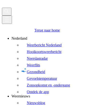
Terug naar home
Nederland
Weerbericht Nederland
Hooikoortsweerbericht
Neerslagradar
Weerflits
Gezondheid
Gevoelstemperatuur
Zonsopkomst en -ondergang
Ontdek de app
Weernieuws
Nieuwsblog