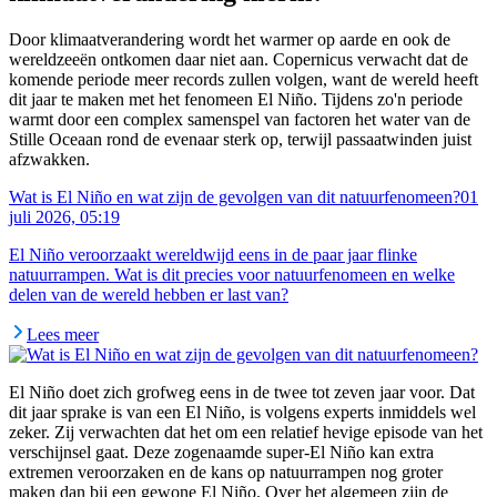
Door klimaatverandering wordt het warmer op aarde en ook de
wereldzeeën ontkomen daar niet aan. Copernicus verwacht dat de
komende periode meer records zullen volgen, want de wereld heeft
dit jaar te maken met het fenomeen El Niño. Tijdens zo'n periode
warmt door een complex samenspel van factoren het water van de
Stille Oceaan rond de evenaar sterk op, terwijl passaatwinden juist
afzwakken.
Wat is El Niño en wat zijn de gevolgen van dit natuurfenomeen?
01
juli 2026, 05:19
El Niño veroorzaakt wereldwijd eens in de paar jaar flinke
natuurrampen. Wat is dit precies voor natuurfenomeen en welke
delen van de wereld hebben er last van?
Lees meer
El Niño doet zich grofweg eens in de twee tot zeven jaar voor. Dat
dit jaar sprake is van een El Niño, is volgens experts inmiddels wel
zeker. Zij verwachten dat het om een relatief hevige episode van het
verschijnsel gaat. Deze zogenaamde super-El Niño kan extra
extremen veroorzaken en de kans op natuurrampen nog groter
maken dan bij een gewone El Niño. Over het algemeen zijn de