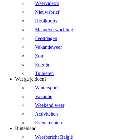
Weervideo's
Nieuwsbrief
Hooikoorts
Maandverwachting
Feestdagen
Vakantieweer
Zon
Energie
Tuinieren
Wat ga je doen?
Wintersport
Vakantie
Weekend weer
Activiteiten
Evenementen
Buitenland
Weerbericht België