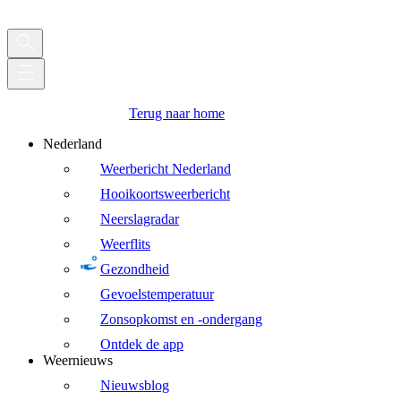
Terug naar home
Nederland
Weerbericht Nederland
Hooikoortsweerbericht
Neerslagradar
Weerflits
Gezondheid
Gevoelstemperatuur
Zonsopkomst en -ondergang
Ontdek de app
Weernieuws
Nieuwsblog