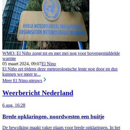
WMO: El Niño zorgt tot en met mei nog voor bovengemiddelde
warmte
05 maart 2024, 09:07
El Nino
El Niño zet tijdens deze meteorologische lente nog door en dus
kunnen we meer te...
Meer El Nino-nieuws
Weerbericht Nederland
6 aug, 16:28
Brede opklaringen, noordwesten een buitje
De bewolking maakt vaker plaats voor brede opklaringen. In het