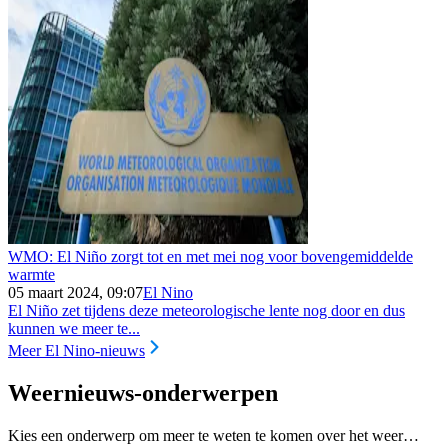
WMO: El Niño zorgt tot en met mei nog voor bovengemiddelde
warmte
05 maart 2024, 09:07
El Nino
El Niño zet tijdens deze meteorologische lente nog door en dus
kunnen we meer te...
Meer El Nino-nieuws
Weernieuws-onderwerpen
Kies een onderwerp om meer te weten te komen over het weer…