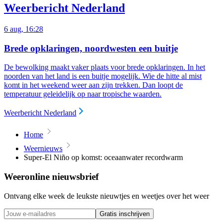
Weerbericht Nederland
6 aug, 16:28
Brede opklaringen, noordwesten een buitje
De bewolking maakt vaker plaats voor brede opklaringen. In het
noorden van het land is een buitje mogelijk.
Wie de hitte al mist
komt in het weekend weer aan zijn trekken. Dan loopt de
temperatuur geleidelijk op naar tropische waarden.
Weerbericht Nederland
Home
Weernieuws
Super-El Niño op komst: oceaanwater recordwarm
Weeronline nieuwsbrief
Ontvang elke week de leukste nieuwtjes en weetjes over het weer
Gratis inschrijven