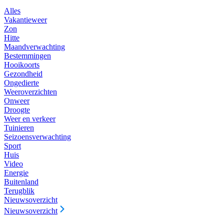
Alles
Vakantieweer
Zon
Hitte
Maandverwachting
Bestemmingen
Hooikoorts
Gezondheid
Ongedierte
Weeroverzichten
Onweer
Droogte
Weer en verkeer
Tuinieren
Seizoensverwachting
Sport
Huis
Video
Energie
Buitenland
Terugblik
Nieuwsoverzicht
Nieuwsoverzicht