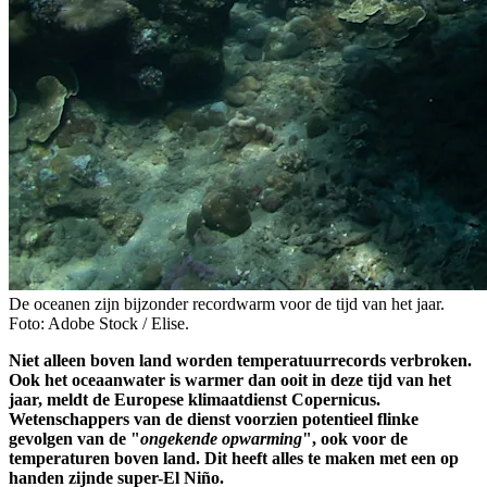
De oceanen zijn bijzonder recordwarm voor de tijd van het jaar.
Foto: Adobe Stock / Elise.
Niet alleen boven land worden temperatuurrecords verbroken.
Ook het oceaanwater is warmer dan ooit in deze tijd van het
jaar, meldt de Europese klimaatdienst Copernicus.
Wetenschappers van de dienst voorzien potentieel flinke
gevolgen van de "
ongekende opwarming
", ook voor de
temperaturen boven land. Dit heeft alles te maken met een op
handen zijnde super-El Niño.