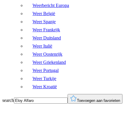
Weerbericht Europa
Weer België
Weer Spanje
Weer Frankrijk
Weer Duitsland
Weer Italië
Weer Oostenrijk
Weer Griekenland
Weer Portugal
Weer Turkije
Weer Kroatië
search
Toevoegen aan favorieten