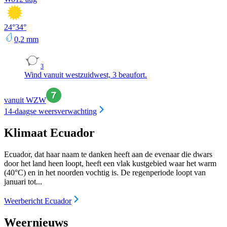
24
°
34
°
0,2
mm
3
Wind vanuit westzuidwest, 3 beaufort.
vanuit WZW
14-daagse weersverwachting
Klimaat Ecuador
Ecuador, dat haar naam te danken heeft aan de evenaar die dwars
door het land heen loopt, heeft een vlak kustgebied waar het warm
(40°C) en in het noorden vochtig is. De regenperiode loopt van
januari tot...
Weerbericht Ecuador
Weernieuws