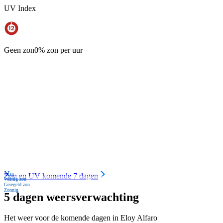
UV Index
Geen zon
0% zon per uur
Nu
Zon en UV komende 7 dagen
Weinig zon
Geregeld zon
Zonnig
5 dagen weersverwachting
Het weer voor de komende dagen in Eloy Alfaro