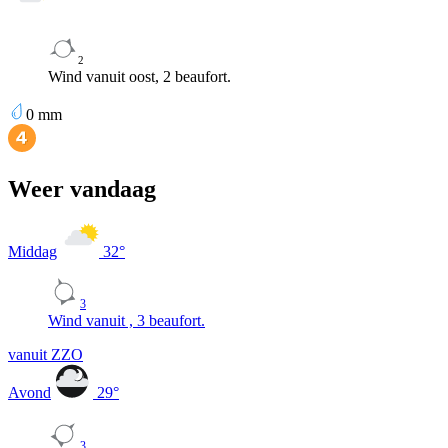
2
Wind vanuit oost, 2 beaufort.
0
mm
Weer vandaag
Middag
32
°
3
Wind vanuit , 3 beaufort.
vanuit ZZO
Avond
29
°
3