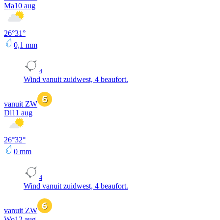
Ma
10 aug
26
°
31
°
0,1
mm
4
Wind vanuit zuidwest, 4 beaufort.
vanuit ZW
Di
11 aug
26
°
32
°
0
mm
4
Wind vanuit zuidwest, 4 beaufort.
vanuit ZW
Wo
12 aug