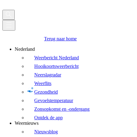
Terug naar home
Nederland
Weerbericht Nederland
Hooikoortsweerbericht
Neerslagradar
Weerflits
Gezondheid
Gevoelstemperatuur
Zonsopkomst en -ondergang
Ontdek de app
Weernieuws
Nieuwsblog