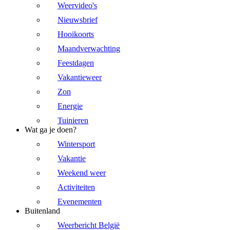
Weervideo's
Nieuwsbrief
Hooikoorts
Maandverwachting
Feestdagen
Vakantieweer
Zon
Energie
Tuinieren
Wat ga je doen?
Wintersport
Vakantie
Weekend weer
Activiteiten
Evenementen
Buitenland
Weerbericht België