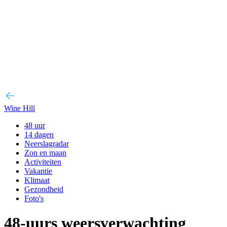
Wine Hill
48 uur
14 dagen
Neerslagradar
Zon en maan
Activiteiten
Vakantie
Klimaat
Gezondheid
Foto's
48-uurs weersverwachting