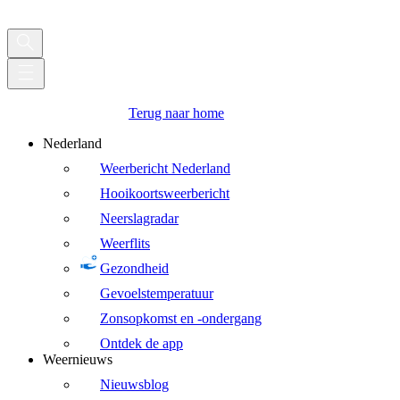
Terug naar home
Nederland
Weerbericht Nederland
Hooikoortsweerbericht
Neerslagradar
Weerflits
Gezondheid
Gevoelstemperatuur
Zonsopkomst en -ondergang
Ontdek de app
Weernieuws
Nieuwsblog