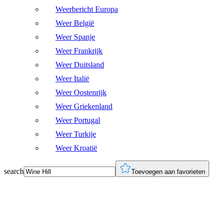
Weerbericht Europa
Weer België
Weer Spanje
Weer Frankrijk
Weer Duitsland
Weer Italië
Weer Oostenrijk
Weer Griekenland
Weer Portugal
Weer Turkije
Weer Kroatië
search
Toevoegen aan favorieten