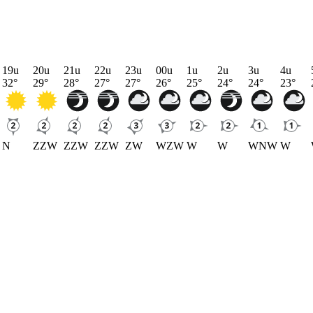
19u
20u
21u
22u
23u
00u
1u
2u
3u
4u
32
°
29
°
28
°
27
°
27
°
26
°
25
°
24
°
24
°
23
°
N
ZZW
ZZW
ZZW
ZW
WZW
W
W
WNW
W