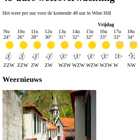
Het weer per uur voor de komende 48 uur in Wine Hill
Vrijdag
Nu
10u
11u
12u
13u
14u
15u
16u
17u
18u
24
°
26
°
28
°
30
°
31
°
32
°
32
°
33
°
33
°
34
°
ZZW
ZZW
ZW
ZW
WZW
WZW
WZW
WZW
W
NW
Weernieuws