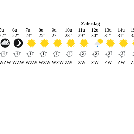
Zaterdag
5u
6u
7u
8u
9u
10u
11u
12u
13u
14u
1
22
°
22
°
23
°
25
°
27
°
28
°
29
°
30
°
31
°
31
°
3
WZW
WZW
WZW
WZW
WZW
ZW
ZW
ZW
ZW
ZW