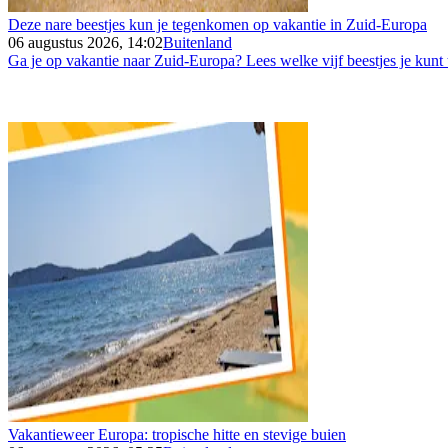
Deze nare beestjes kun je tegenkomen op vakantie in Zuid-Europa
06 augustus 2026, 14:02
Buitenland
Ga je op vakantie naar Zuid-Europa? Lees welke vijf beestjes je kunt
Vakantieweer Europa: tropische hitte en stevige buien