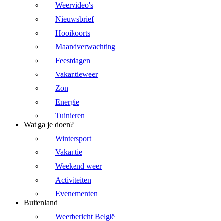
Weervideo's
Nieuwsbrief
Hooikoorts
Maandverwachting
Feestdagen
Vakantieweer
Zon
Energie
Tuinieren
Wat ga je doen?
Wintersport
Vakantie
Weekend weer
Activiteiten
Evenementen
Buitenland
Weerbericht België