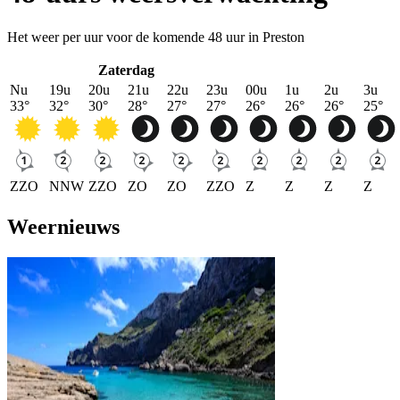
Het weer per uur voor de komende 48 uur in Preston
Zaterdag
Nu
19u
20u
21u
22u
23u
00u
1u
2u
3u
33
°
32
°
30
°
28
°
27
°
27
°
26
°
26
°
26
°
25
°
ZZO
NNW
ZZO
ZO
ZO
ZZO
Z
Z
Z
Z
Weernieuws