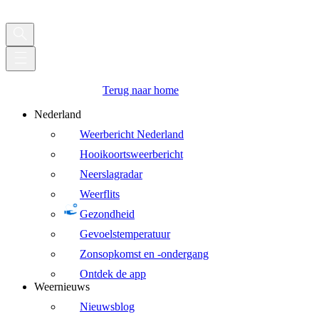
Terug naar home
Nederland
Weerbericht Nederland
Hooikoortsweerbericht
Neerslagradar
Weerflits
Gezondheid
Gevoelstemperatuur
Zonsopkomst en -ondergang
Ontdek de app
Weernieuws
Nieuwsblog