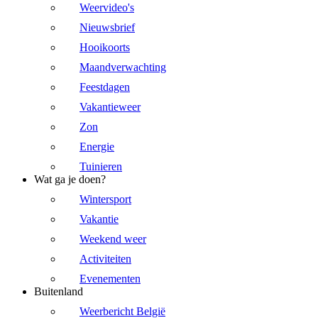
Weervideo's
Nieuwsbrief
Hooikoorts
Maandverwachting
Feestdagen
Vakantieweer
Zon
Energie
Tuinieren
Wat ga je doen?
Wintersport
Vakantie
Weekend weer
Activiteiten
Evenementen
Buitenland
Weerbericht België