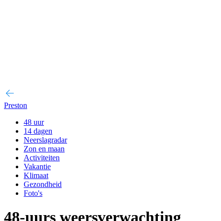
Preston
48 uur
14 dagen
Neerslagradar
Zon en maan
Activiteiten
Vakantie
Klimaat
Gezondheid
Foto's
48-uurs weersverwachting