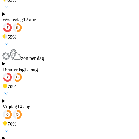
Woensdag
12 aug
55
%
zon per dag
Donderdag
13 aug
70
%
Vrijdag
14 aug
70
%