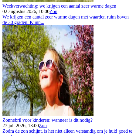
Weekverwachting: we krijgen een aantal zeer warme dagen
02 augustus 2026, 10:00
Zon
We krijgen een aantal zeer warme dagen met waarden ruim boven
de 30 graden. Kunn...
Zonnebril voor kinderen: wanneer is dit nodig?
27 juli 2026, 13:00
Zon
Zodra de zon schijnt, is het niet alleen verstandig om je huid goed te