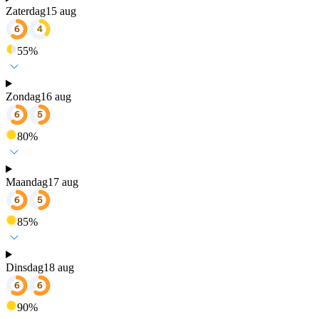
Zaterdag
15 aug
55
%
Zondag
16 aug
80
%
Maandag
17 aug
85
%
Dinsdag
18 aug
90
%