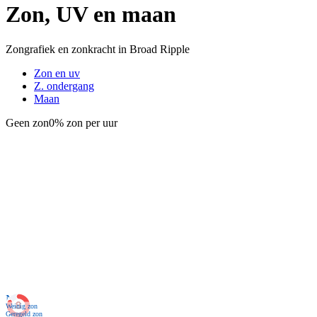
Zon, UV en maan
Zongrafiek en zonkracht in Broad Ripple
Zon en uv
Z. ondergang
Maan
Geen zon
0% zon per uur
Nu
Weinig zon
Geregeld zon