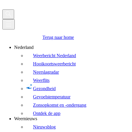
Terug naar home
Nederland
Weerbericht Nederland
Hooikoortsweerbericht
Neerslagradar
Weerflits
Gezondheid
Gevoelstemperatuur
Zonsopkomst en -ondergang
Ontdek de app
Weernieuws
Nieuwsblog