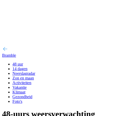
Bramble
48 uur
14 dagen
Neerslagradar
Zon en maan
Activiteiten
Vakantie
Klimaat
Gezondheid
Foto's
48-uurs weersverwachting