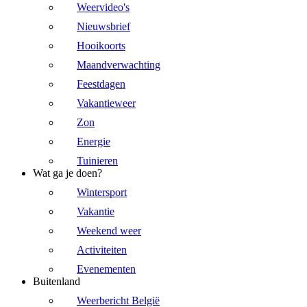
Weervideo's
Nieuwsbrief
Hooikoorts
Maandverwachting
Feestdagen
Vakantieweer
Zon
Energie
Tuinieren
Wat ga je doen?
Wintersport
Vakantie
Weekend weer
Activiteiten
Evenementen
Buitenland
Weerbericht België