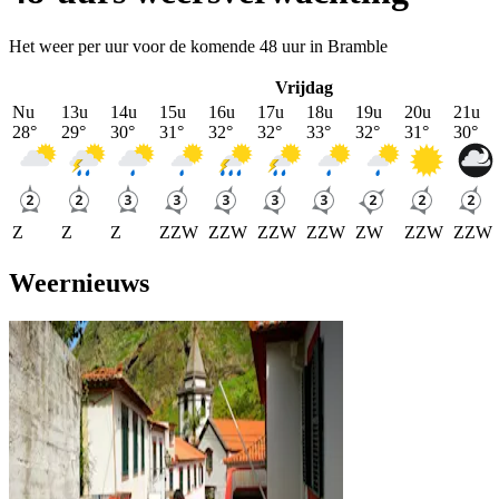
Het weer per uur voor de komende 48 uur in Bramble
Vrijdag
Nu
13u
14u
15u
16u
17u
18u
19u
20u
21u
28
°
29
°
30
°
31
°
32
°
32
°
33
°
32
°
31
°
30
°
Z
Z
Z
ZZW
ZZW
ZZW
ZZW
ZW
ZZW
ZZW
Weernieuws