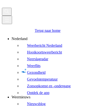
Terug naar home
Nederland
Weerbericht Nederland
Hooikoortsweerbericht
Neerslagradar
Weerflits
Gezondheid
Gevoelstemperatuur
Zonsopkomst en -ondergang
Ontdek de app
Weernieuws
Nieuwsblog