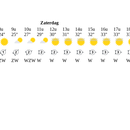
Zaterdag
8u
9u
10u
11u
12u
13u
14u
15u
16u
17u
1
24
°
25
°
27
°
29
°
30
°
31
°
32
°
32
°
33
°
33
°
3
ZW
ZW
WZW
W
W
W
W
W
W
W