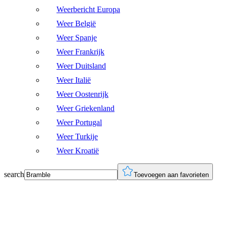
Weerbericht Europa
Weer België
Weer Spanje
Weer Frankrijk
Weer Duitsland
Weer Italië
Weer Oostenrijk
Weer Griekenland
Weer Portugal
Weer Turkije
Weer Kroatië
search
Toevoegen aan favorieten