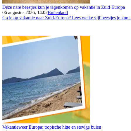
Deze nare beestjes kun je tegenkomen op vakantie in Zuid-Europa
06 augustus 2026, 14:02
Buitenland
Ga je op vakantie naar Zuid-Europa? Lees welke vijf beestjes je kunt
Vakantieweer Europa: tropische hitte en stevige buien