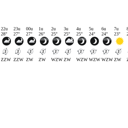
22u
23u
00u
1u
2u
3u
4u
5u
6u
7u
28
°
27
°
27
°
26
°
25
°
25
°
25
°
24
°
24
°
23
°
ZZW
ZZW
ZW
ZW
WZW
ZW
WZW
WZW
WZW
ZW