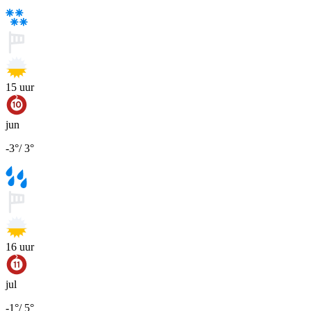
15
uur
jun
-3
°
/
3
°
16
uur
jul
-1
°
/
5
°