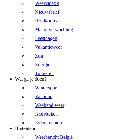
Weervideo's
Nieuwsbrief
Hooikoorts
Maandverwachting
Feestdagen
Vakantieweer
Zon
Energie
Tuinieren
Wat ga je doen?
Wintersport
Vakantie
Weekend weer
Activiteiten
Evenementen
Buitenland
Weerbericht België