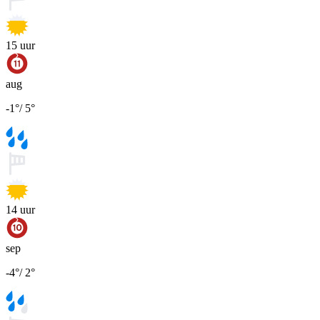
15
uur
aug
-1
°
/
5
°
14
uur
sep
-4
°
/
2
°