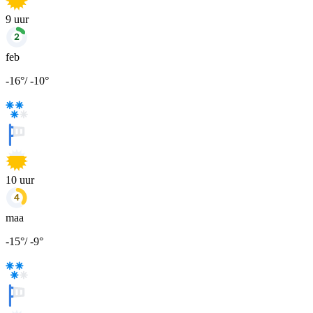
9
uur
feb
-16
°
/
-10
°
10
uur
maa
-15
°
/
-9
°