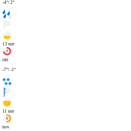
-4
°
/
2
°
13
uur
okt
-7
°
/
-1
°
11
uur
nov