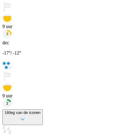
9
uur
dec
-17
°
/
-12
°
9
uur
Uitleg van de iconen