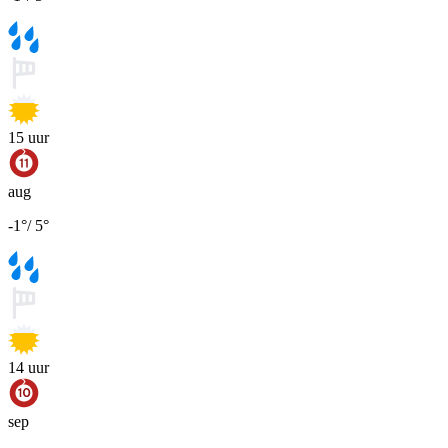
15
uur
aug
-1
°
/
5
°
14
uur
sep