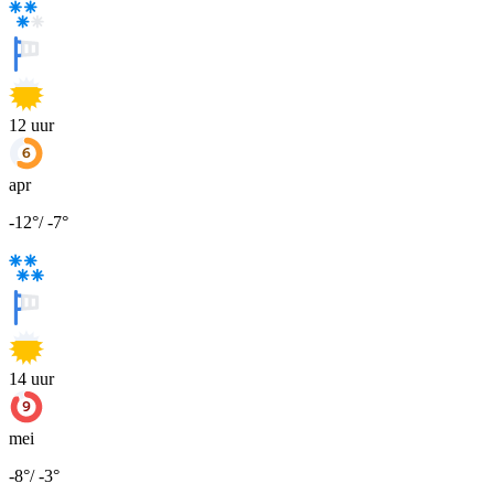
12
uur
apr
-12
°
/
-7
°
14
uur
mei
-8
°
/
-3
°