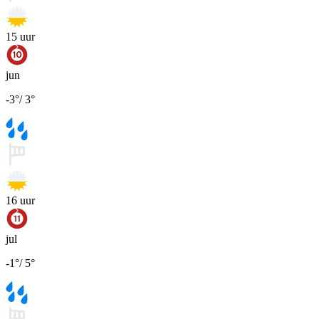
15
uur
jun
-3
°
/
3
°
16
uur
jul
-1
°
/
5
°