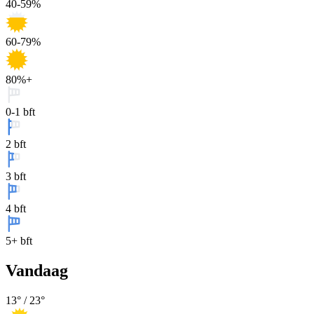
40-59%
60-79%
80%+
0-1 bft
2 bft
3 bft
4 bft
5+ bft
Vandaag
13
° /
23
°