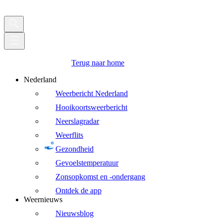
Terug naar home
Nederland
Weerbericht Nederland
Hooikoortsweerbericht
Neerslagradar
Weerflits
Gezondheid
Gevoelstemperatuur
Zonsopkomst en -ondergang
Ontdek de app
Weernieuws
Nieuwsblog