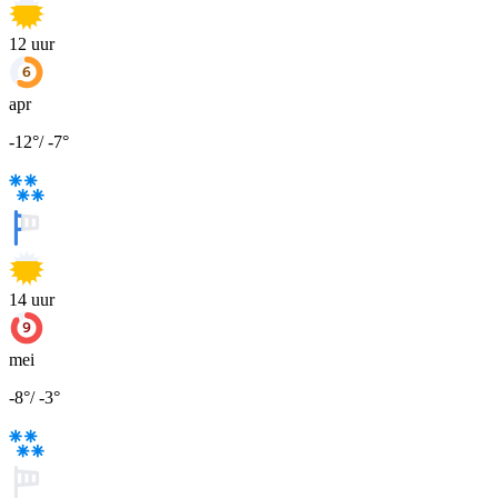
12
uur
apr
-12
°
/
-7
°
14
uur
mei
-8
°
/
-3
°