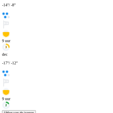
-14
°
/
-8
°
9
uur
dec
-17
°
/
-12
°
9
uur
Uitleg van de iconen