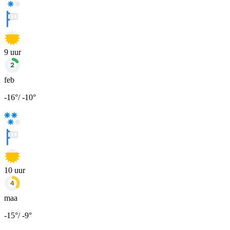
9
uur
feb
-16
°
/
-10
°
10
uur
maa
-15
°
/
-9
°