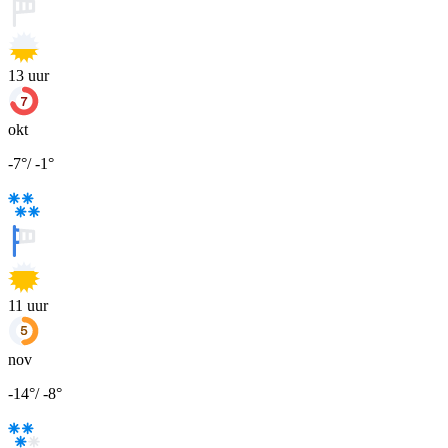
13
uur
okt
-7
°
/
-1
°
11
uur
nov
-14
°
/
-8
°