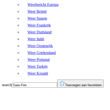
Weerbericht Europa
Weer België
Weer Spanje
Weer Frankrijk
Weer Duitsland
Weer Italië
Weer Oostenrijk
Weer Griekenland
Weer Portugal
Weer Turkije
Weer Kroatië
search
Toevoegen aan favorieten