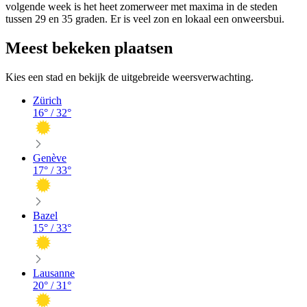
volgende week is het heet zomerweer met maxima in de steden
tussen 29 en 35 graden. Er is veel zon en lokaal een onweersbui.
Meest bekeken plaatsen
Kies een stad en bekijk de uitgebreide weersverwachting.
Zürich
16
° /
32
°
Genève
17
° /
33
°
Bazel
15
° /
33
°
Lausanne
20
° /
31
°