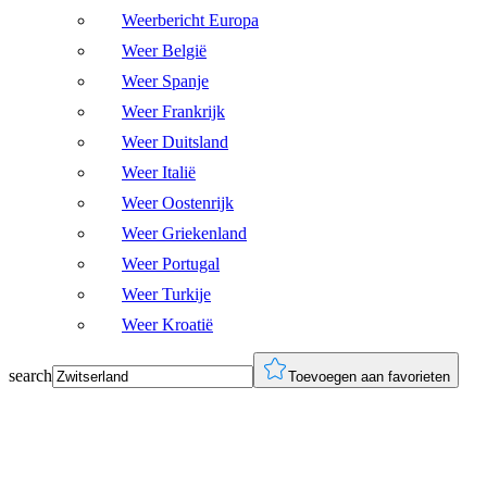
Weerbericht Europa
Weer België
Weer Spanje
Weer Frankrijk
Weer Duitsland
Weer Italië
Weer Oostenrijk
Weer Griekenland
Weer Portugal
Weer Turkije
Weer Kroatië
search
Toevoegen aan favorieten