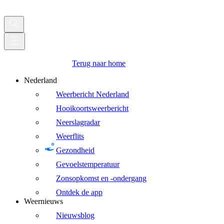
Terug naar home
Nederland
Weerbericht Nederland
Hooikoortsweerbericht
Neerslagradar
Weerflits
Gezondheid
Gevoelstemperatuur
Zonsopkomst en -ondergang
Ontdek de app
Weernieuws
Nieuwsblog