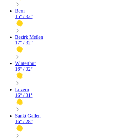
Bern
15
° /
32
°
Bezirk Meilen
17
° /
32
°
Winterthur
16
° /
32
°
Luzern
16
° /
31
°
Sankt Gallen
16
° /
28
°