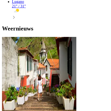
Lugano
21
° /
31
°
Weernieuws