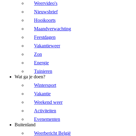
Weervideo's
Nieuwsbrief
Hooikoorts
Maandverwachting
Feestdagen
Vakantieweer
Zon
Energie
Tuinieren
Wat ga je doen?
Wintersport
Vakantie
Weekend weer
Activiteiten
Evenementen
Buitenland
Weerbericht België