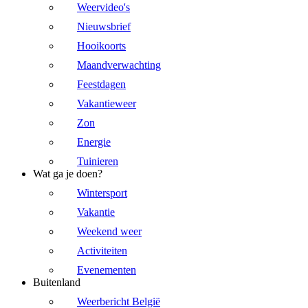
Weervideo's
Nieuwsbrief
Hooikoorts
Maandverwachting
Feestdagen
Vakantieweer
Zon
Energie
Tuinieren
Wat ga je doen?
Wintersport
Vakantie
Weekend weer
Activiteiten
Evenementen
Buitenland
Weerbericht België