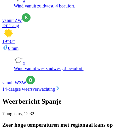
4
Wind vanuit zuidwest, 4 beaufort.
vanuit ZW
Di
11 aug
19
°
37
°
0
mm
3
Wind vanuit westzuidwest, 3 beaufort.
vanuit WZW
14-daagse weersverwachting
Weerbericht Spanje
7 augustus, 12:32
Zeer hoge temperaturen met regionaal kans op