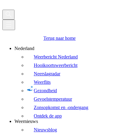
Terug naar home
Nederland
Weerbericht Nederland
Hooikoortsweerbericht
Neerslagradar
Weerflits
Gezondheid
Gevoelstemperatuur
Zonsopkomst en -ondergang
Ontdek de app
Weernieuws
Nieuwsblog