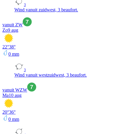
3
Wind vanuit zuidwest, 3 beaufort.
vanuit ZW
Zo
9 aug
22
°
38
°
0
mm
3
Wind vanuit westzuidwest, 3 beaufort.
vanuit WZW
Ma
10 aug
20
°
36
°
0
mm