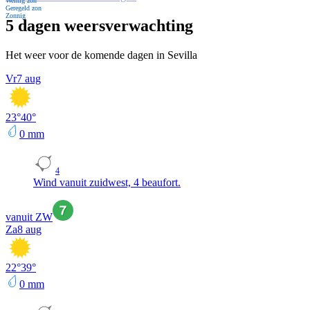
Weinig zon
Geregeld zon
Zonnig
5 dagen weersverwachting
Het weer voor de komende dagen in Sevilla
Vr
7 aug
23
°
40
°
0
mm
4
Wind vanuit zuidwest, 4 beaufort.
vanuit ZW
Za
8 aug
22
°
39
°
0
mm