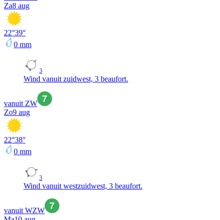
Za
8 aug
22
°
39
°
0
mm
3
Wind vanuit zuidwest, 3 beaufort.
vanuit ZW
Zo
9 aug
22
°
38
°
0
mm
3
Wind vanuit westzuidwest, 3 beaufort.
vanuit WZW
Ma
10 aug