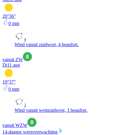
20
°
36
°
0
mm
4
Wind vanuit zuidwest, 4 beaufort.
vanuit ZW
Di
11 aug
19
°
37
°
0
mm
3
Wind vanuit westzuidwest, 3 beaufort.
vanuit WZW
14-daagse weersverwachting