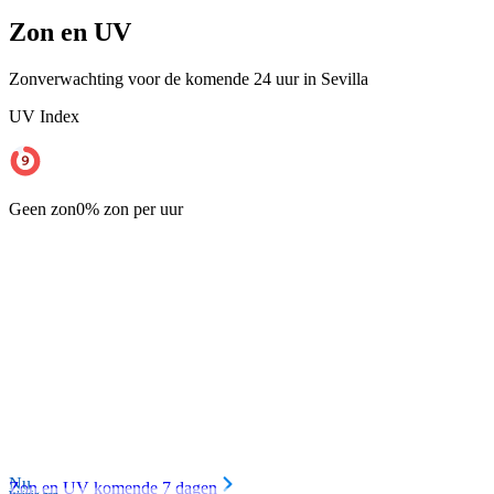
Zon en UV
Zonverwachting voor de komende 24 uur in Sevilla
UV Index
Geen zon
0% zon per uur
Nu
Zon en UV komende 7 dagen