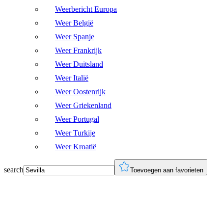
Weerbericht Europa
Weer België
Weer Spanje
Weer Frankrijk
Weer Duitsland
Weer Italië
Weer Oostenrijk
Weer Griekenland
Weer Portugal
Weer Turkije
Weer Kroatië
search
Toevoegen aan favorieten