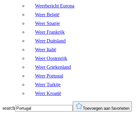
Weerbericht Europa
Weer België
Weer Spanje
Weer Frankrijk
Weer Duitsland
Weer Italië
Weer Oostenrijk
Weer Griekenland
Weer Portugal
Weer Turkije
Weer Kroatië
search
Toevoegen aan favorieten