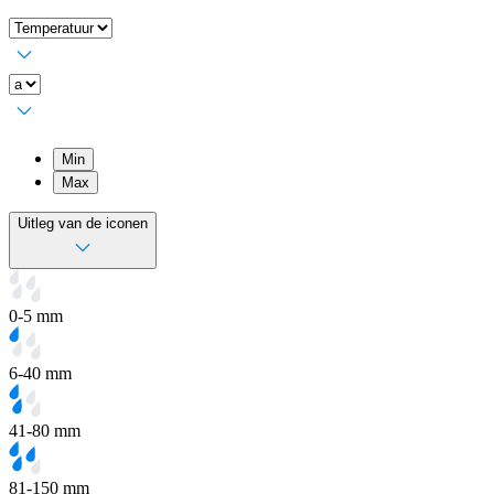
Min
Max
Uitleg van de iconen
0-5 mm
6-40 mm
41-80 mm
81-150 mm