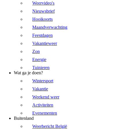
Weervideo's
Nieuwsbrief
Hooikoorts
Maandverwachting
Feestdagen
Vakantieweer
Zon
Energie
Tuinieren
Wat ga je doen?
Wintersport
Vakantie
Weekend weer
Activiteiten
Evenementen
Buitenland
Weerbericht België