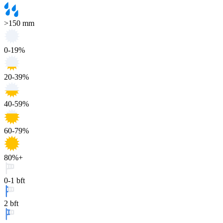
>150 mm
0-19%
20-39%
40-59%
60-79%
80%+
0-1 bft
2 bft