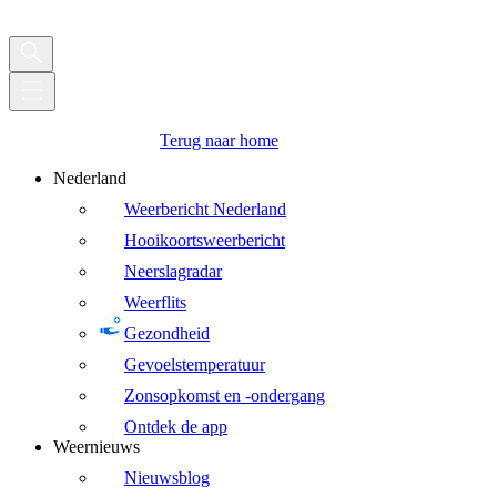
Terug naar home
Nederland
Weerbericht Nederland
Hooikoortsweerbericht
Neerslagradar
Weerflits
Gezondheid
Gevoelstemperatuur
Zonsopkomst en -ondergang
Ontdek de app
Weernieuws
Nieuwsblog