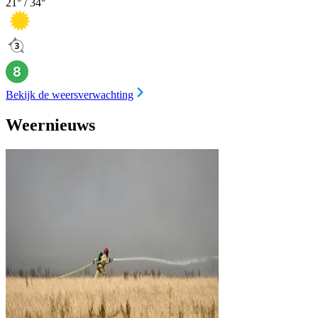
21
° /
34
°
Bekijk de weersverwachting
Weernieuws