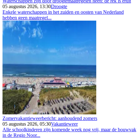
Waterschappen zijn door droogtemaatregelen heen: de rek is eruit
05 augustus 2026, 13:30
Droogte
Enkele waterschappen in het zuiden en oosten van Nederland
hebben geen maatregel...
Zomervakantieweerbericht: aanhoudend zomers
05 augustus 2026, 05:30
Vakantieweer
Alle schoolkinderen zijn komende week nog vrij, maar de bouwvak
in de Regio Noor...