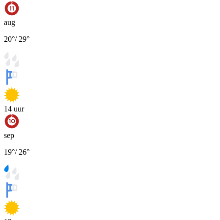
aug
20
°
/
29
°
14
uur
sep
19
°
/
26
°