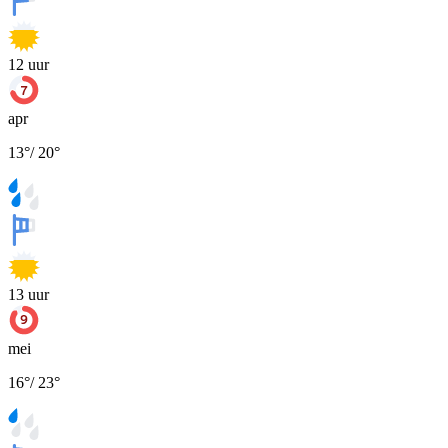
12
uur
apr
13
°
/
20
°
13
uur
mei
16
°
/
23
°