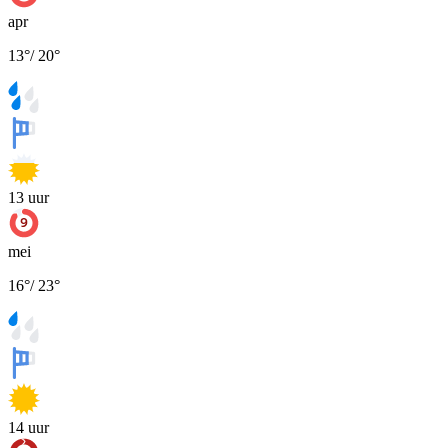
apr
13
°
/
20
°
13
uur
mei
16
°
/
23
°
14
uur