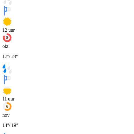
12
uur
okt
17
°
/
23
°
11
uur
nov
14
°
/
19
°