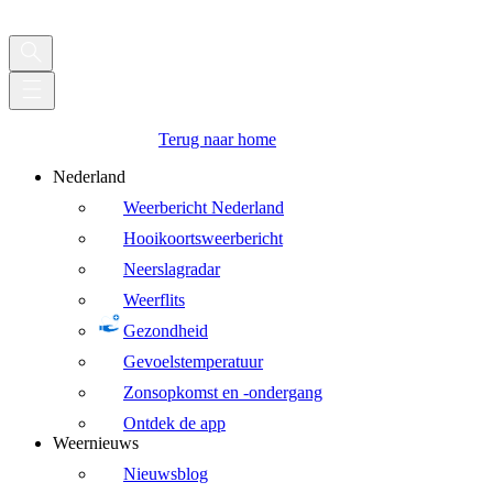
Terug naar home
Nederland
Weerbericht Nederland
Hooikoortsweerbericht
Neerslagradar
Weerflits
Gezondheid
Gevoelstemperatuur
Zonsopkomst en -ondergang
Ontdek de app
Weernieuws
Nieuwsblog