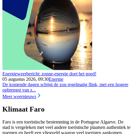
Energieweerbericht: zonne-energie doet het goed!
05 augustus 2026, 09:30
Energie
De komende dagen schijnt de zon regelmatig flink, met een hogere
opbrengst van z...
Meer weernieuws
Klimaat Faro
Faro is een toeristische bestemming in de Portugese Algarve. De
stad is vergeleken met veel andere toeristische plaatsen authentiek te
noemen en heeft een vliegveld waarop veel toeristen aankomen.