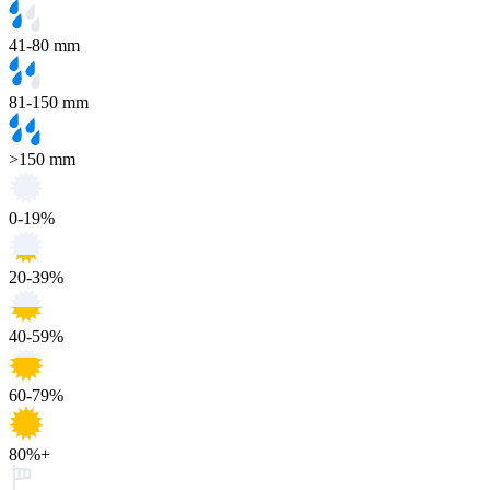
41-80 mm
81-150 mm
>150 mm
0-19%
20-39%
40-59%
60-79%
80%+