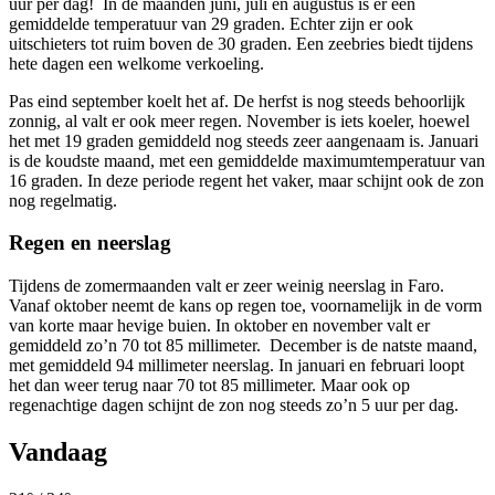
uur per dag! In de maanden juni, juli en augustus is er een
gemiddelde temperatuur van 29 graden. Echter zijn er ook
uitschieters tot ruim boven de 30 graden. Een zeebries biedt tijdens
hete dagen een welkome verkoeling.
Pas eind september koelt het af. De herfst is nog steeds behoorlijk
zonnig, al valt er ook meer regen. November is iets koeler, hoewel
het met 19 graden gemiddeld nog steeds zeer aangenaam is. Januari
is de koudste maand, met een gemiddelde maximumtemperatuur van
16 graden. In deze periode regent het vaker, maar schijnt ook de zon
nog regelmatig.
Regen en neerslag
Tijdens de zomermaanden valt er zeer weinig neerslag in Faro.
Vanaf oktober neemt de kans op regen toe, voornamelijk in de vorm
van korte maar hevige buien. In oktober en november valt er
gemiddeld zo’n 70 tot 85 millimeter. December is de natste maand,
met gemiddeld 94 millimeter neerslag. In januari en februari loopt
het dan weer terug naar 70 tot 85 millimeter. Maar ook op
regenachtige dagen schijnt de zon nog steeds zo’n 5 uur per dag.
Vandaag