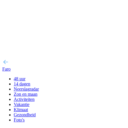
Faro
48 uur
14 dagen
Neerslagradar
Zon en maan
Activiteiten
Vakantie
Klimaat
Gezondheid
Foto's