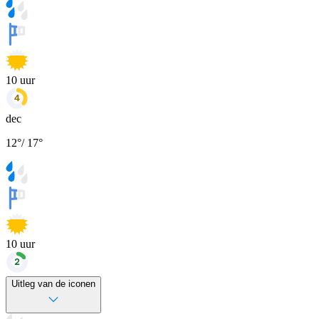
10
uur
dec
12
°
/
17
°
10
uur
Uitleg van de iconen