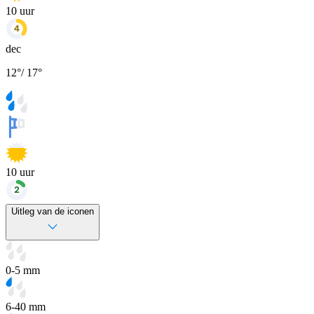
10
uur
dec
12
°
/
17
°
10
uur
Uitleg van de iconen
0-5 mm
6-40 mm