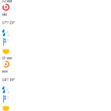
12
uur
okt
17
°
/
23
°
11
uur
nov
14
°
/
19
°