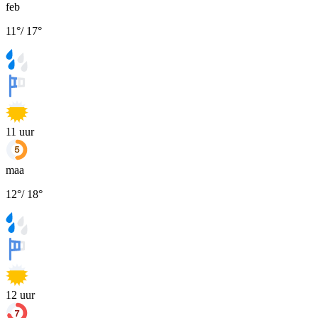
feb
11
°
/
17
°
11
uur
maa
12
°
/
18
°
12
uur