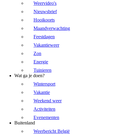
Weervideo's
Nieuwsbrief
Hooikoorts
Maandverwachting
Feestdagen
Vakantieweer
Zon
Energie
Tuinieren
Wat ga je doen?
Wintersport
Vakantie
Weekend weer
Activiteiten
Evenementen
Buitenland
Weerbericht België