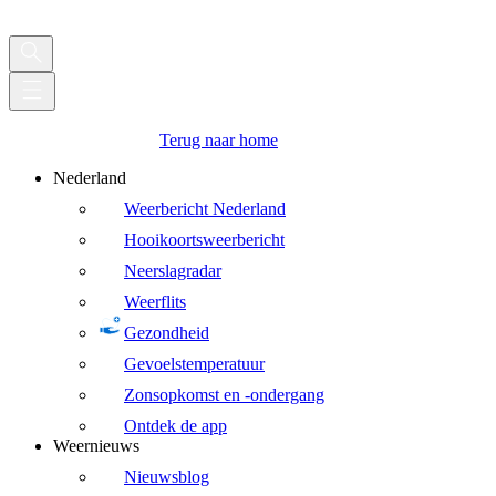
Terug naar home
Nederland
Weerbericht Nederland
Hooikoortsweerbericht
Neerslagradar
Weerflits
Gezondheid
Gevoelstemperatuur
Zonsopkomst en -ondergang
Ontdek de app
Weernieuws
Nieuwsblog