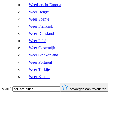
Weerbericht Europa
Weer België
Weer Spanje
Weer Frankrijk
Weer Duitsland
Weer Italië
Weer Oostenrijk
Weer Griekenland
Weer Portugal
Weer Turkije
Weer Kroatië
search
Toevoegen aan favorieten