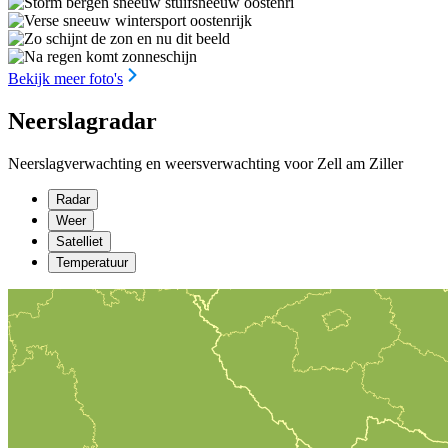
Bekijk meer foto's
Neerslagradar
Neerslagverwachting en weersverwachting voor Zell am Ziller
Radar
Weer
Satelliet
Temperatuur