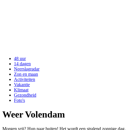
48 uur
14 dagen
Neerslagradar
Zon en maan
Activiteiten
Vakantie
Klimaat
Gezondheid
Foto's
Weer Volendam
Morgen vrij? Hup naar buiten! Het wordt een stralend zonnige dag.