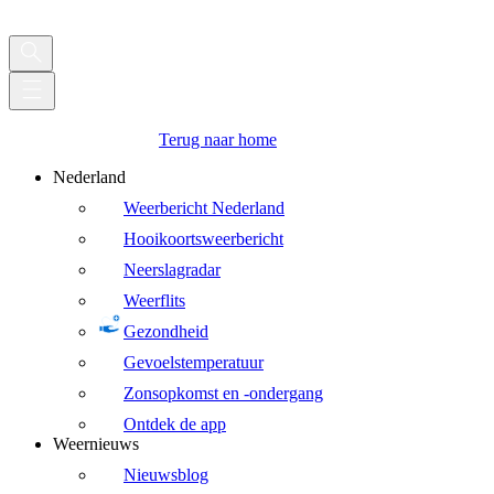
Terug naar home
Nederland
Weerbericht Nederland
Hooikoortsweerbericht
Neerslagradar
Weerflits
Gezondheid
Gevoelstemperatuur
Zonsopkomst en -ondergang
Ontdek de app
Weernieuws
Nieuwsblog