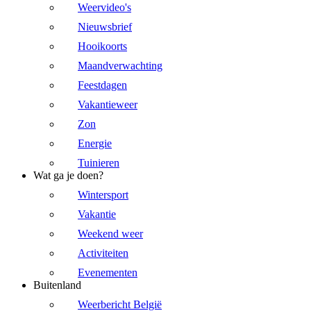
Weervideo's
Nieuwsbrief
Hooikoorts
Maandverwachting
Feestdagen
Vakantieweer
Zon
Energie
Tuinieren
Wat ga je doen?
Wintersport
Vakantie
Weekend weer
Activiteiten
Evenementen
Buitenland
Weerbericht België