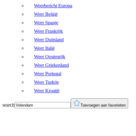
Weerbericht Europa
Weer België
Weer Spanje
Weer Frankrijk
Weer Duitsland
Weer Italië
Weer Oostenrijk
Weer Griekenland
Weer Portugal
Weer Turkije
Weer Kroatië
search
Toevoegen aan favorieten