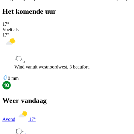
Het komende uur
17
°
Voelt als
17
°
3
Wind vanuit westnoordwest, 3 beaufort.
0
mm
Weer vandaag
Avond
17
°