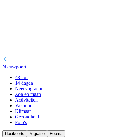
Nieuwpoort
48 uur
14 dagen
Neerslagradar
Zon en maan
Activiteiten
Vakantie
Klimaat
Gezondheid
Foto's
Hooikoorts
Migraine
Reuma