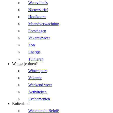
Weervideo's
Nieuwsbrief
Hooikoorts
Maandverwachting
Feestdagen
Vakantieweer
Zon
Energie
Tuinieren
Wat ga je doen?
Wintersport
Vakantie
Weekend weer
Activiteiten
Evenementen
Buitenland
Weerbericht België