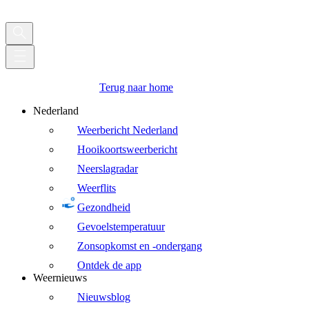
Terug naar home
Nederland
Weerbericht Nederland
Hooikoortsweerbericht
Neerslagradar
Weerflits
Gezondheid
Gevoelstemperatuur
Zonsopkomst en -ondergang
Ontdek de app
Weernieuws
Nieuwsblog