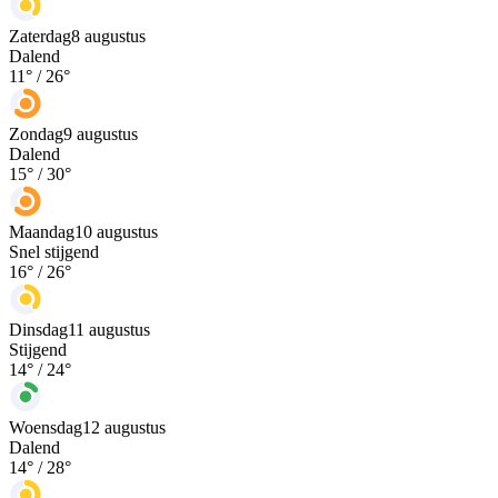
Zaterdag
8 augustus
Dalend
11
° /
26
°
Zondag
9 augustus
Dalend
15
° /
30
°
Maandag
10 augustus
Snel stijgend
16
° /
26
°
Dinsdag
11 augustus
Stijgend
14
° /
24
°
Woensdag
12 augustus
Dalend
14
° /
28
°