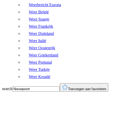
Weerbericht Europa
Weer België
Weer Spanje
Weer Frankrijk
Weer Duitsland
Weer Italië
Weer Oostenrijk
Weer Griekenland
Weer Portugal
Weer Turkije
Weer Kroatië
search
Toevoegen aan favorieten