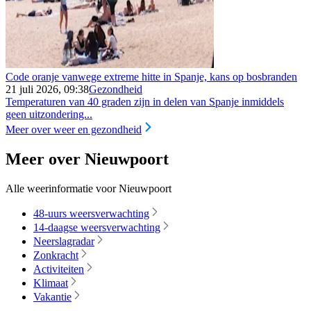
Code oranje vanwege extreme hitte in Spanje, kans op bosbranden
21 juli 2026, 09:38
Gezondheid
Temperaturen van 40 graden zijn in delen van Spanje inmiddels
geen uitzondering...
Meer over weer en gezondheid
Meer over Nieuwpoort
Alle weerinformatie voor Nieuwpoort
48-uurs weersverwachting
14-daagse weersverwachting
Neerslagradar
Zonkracht
Activiteiten
Klimaat
Vakantie