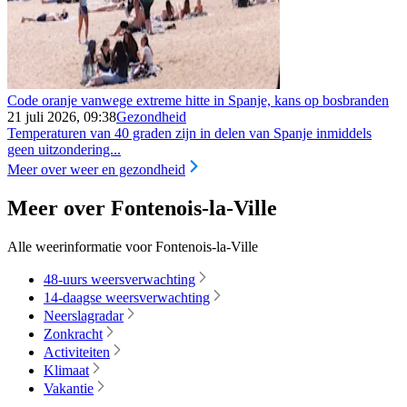
Code oranje vanwege extreme hitte in Spanje, kans op bosbranden
21 juli 2026, 09:38
Gezondheid
Temperaturen van 40 graden zijn in delen van Spanje inmiddels
geen uitzondering...
Meer over weer en gezondheid
Meer over Fontenois-la-Ville
Alle weerinformatie voor Fontenois-la-Ville
48-uurs weersverwachting
14-daagse weersverwachting
Neerslagradar
Zonkracht
Activiteiten
Klimaat
Vakantie