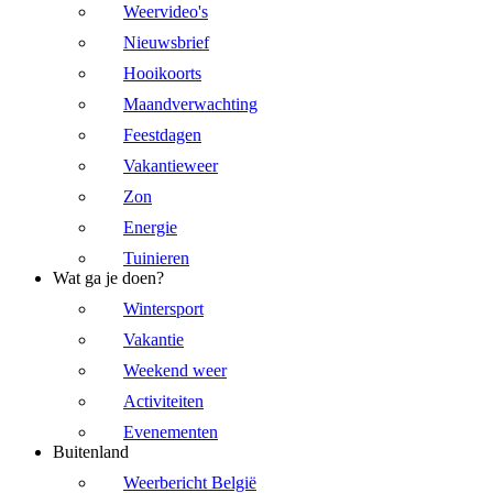
Weervideo's
Nieuwsbrief
Hooikoorts
Maandverwachting
Feestdagen
Vakantieweer
Zon
Energie
Tuinieren
Wat ga je doen?
Wintersport
Vakantie
Weekend weer
Activiteiten
Evenementen
Buitenland
Weerbericht België