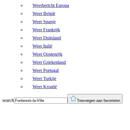
Weerbericht Europa
Weer België
Weer Spanje
Weer Frankrijk
Weer Duitsland
Weer Italië
Weer Oostenrijk
Weer Griekenland
Weer Portugal
Weer Turkije
Weer Kroatië
search
Toevoegen aan favorieten