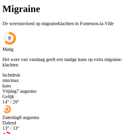
Migraine
De weersinvloed op migraineklachten in Fontenois-la-Ville
Matig
Het weer van vandaag geeft een matige kans op extra migraine-
klachten
luchtdruk
min
/
max
kans
Vrijdag
7 augustus
Gelijk
14
° /
29
°
Zaterdag
8 augustus
Dalend
13
° /
33
°