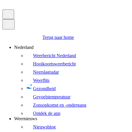
Terug naar home
Nederland
Weerbericht Nederland
Hooikoortsweerbericht
Neerslagradar
Weerflits
Gezondheid
Gevoelstemperatuur
Zonsopkomst en -ondergang
Ontdek de app
Weernieuws
Nieuwsblog