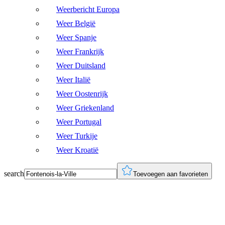
Weerbericht Europa
Weer België
Weer Spanje
Weer Frankrijk
Weer Duitsland
Weer Italië
Weer Oostenrijk
Weer Griekenland
Weer Portugal
Weer Turkije
Weer Kroatië
search
Toevoegen aan favorieten