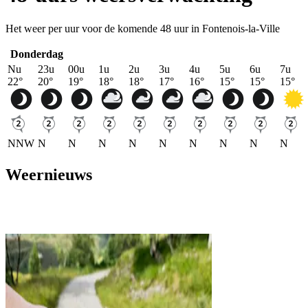
Het weer per uur voor de komende 48 uur in Fontenois-la-Ville
Donderdag
Nu
23u
00u
1u
2u
3u
4u
5u
6u
7u
22
°
20
°
19
°
18
°
18
°
17
°
16
°
15
°
15
°
15
°
NNW
N
N
N
N
N
N
N
N
N
Weernieuws