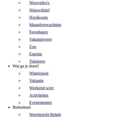
Weervideo's
Nieuwsbrief
Hooikoorts
Maandverwachting
Feestdagen
Vakantieweer
Zon
Energie
Tuinieren
Wat ga je doen?
Wintersport
Vakantie
Weekend weer
Activiteiten
Evenementen
Buitenland
Weerbericht België