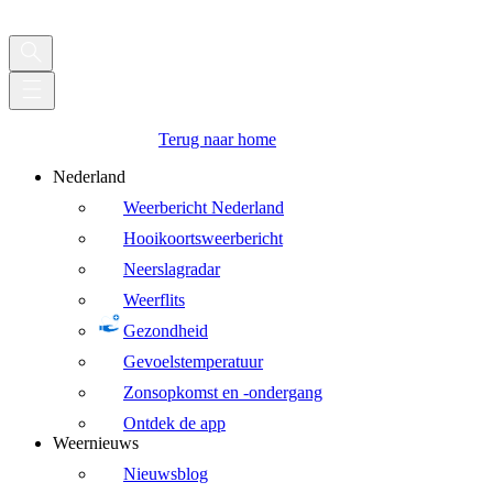
Terug naar home
Nederland
Weerbericht Nederland
Hooikoortsweerbericht
Neerslagradar
Weerflits
Gezondheid
Gevoelstemperatuur
Zonsopkomst en -ondergang
Ontdek de app
Weernieuws
Nieuwsblog