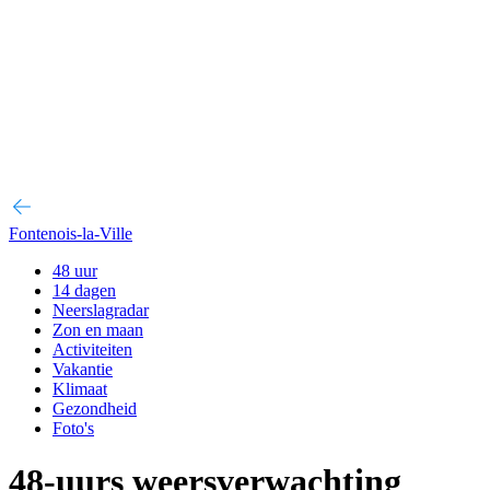
Fontenois-la-Ville
48 uur
14 dagen
Neerslagradar
Zon en maan
Activiteiten
Vakantie
Klimaat
Gezondheid
Foto's
48-uurs weersverwachting