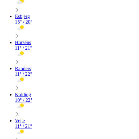
Esbjerg
15
° /
20
°
Horsens
11
° /
21
°
Randers
11
° /
22
°
Kolding
10
° /
22
°
Vejle
11
° /
21
°