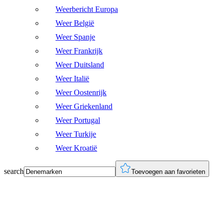
Weerbericht Europa
Weer België
Weer Spanje
Weer Frankrijk
Weer Duitsland
Weer Italië
Weer Oostenrijk
Weer Griekenland
Weer Portugal
Weer Turkije
Weer Kroatië
search
Toevoegen aan favorieten