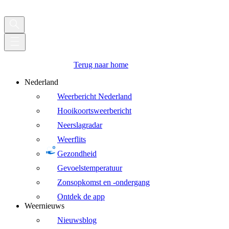
Terug naar home
Nederland
Weerbericht Nederland
Hooikoortsweerbericht
Neerslagradar
Weerflits
Gezondheid
Gevoelstemperatuur
Zonsopkomst en -ondergang
Ontdek de app
Weernieuws
Nieuwsblog