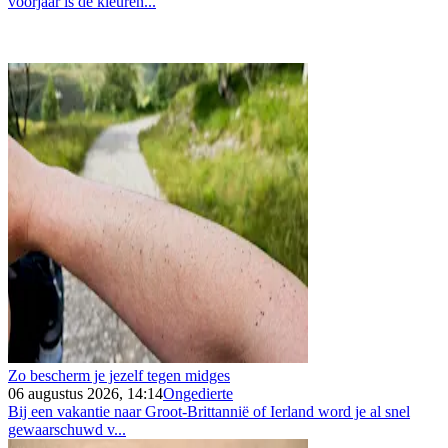
voorjaar is de kleuren...
Zo bescherm je jezelf tegen midges
06 augustus 2026, 14:14
Ongedierte
Bij een vakantie naar Groot-Brittannië of Ierland word je al snel
gewaarschuwd v...