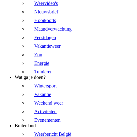
Weervideo's
Nieuwsbrief
Hooikoorts
Maandverwachting
Feestdagen
Vakantieweer
Zon
Energie
Tuinieren
Wat ga je doen?
Wintersport
Vakantie
Weekend weer
Activiteiten
Evenementen
Buitenland
Weerbericht België