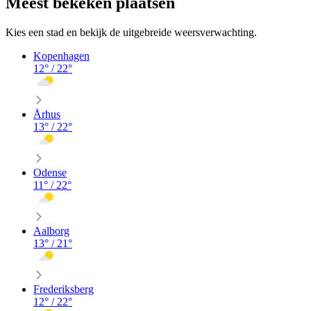
Meest bekeken plaatsen
Kies een stad en bekijk de uitgebreide weersverwachting.
Kopenhagen
12
° /
22
°
Århus
13
° /
22
°
Odense
11
° /
22
°
Aalborg
13
° /
21
°
Frederiksberg
12
° /
22
°