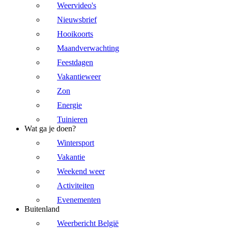
Weervideo's
Nieuwsbrief
Hooikoorts
Maandverwachting
Feestdagen
Vakantieweer
Zon
Energie
Tuinieren
Wat ga je doen?
Wintersport
Vakantie
Weekend weer
Activiteiten
Evenementen
Buitenland
Weerbericht België