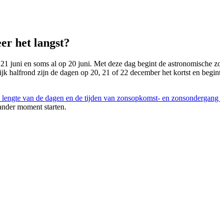
er het langst?
 21 juni en soms al op 20 juni. Met deze dag begint de astronomische zom
lijk halfrond zijn de dagen op 20, 21 of 22 december het kortst en begin
 lengte van de dagen en de tijden van zonsopkomst- en zonsondergang
ander moment starten.