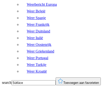
Weerbericht Europa
Weer België
Weer Spanje
Weer Frankrijk
Weer Duitsland
Weer Italië
Weer Oostenrijk
Weer Griekenland
Weer Portugal
Weer Turkije
Weer Kroatië
search
Toevoegen aan favorieten