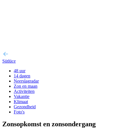
Sütlüce
48 uur
14 dagen
Neerslagradar
Zon en maan
Activiteiten
Vakantie
Klimaat
Gezondheid
Foto's
Zonsopkomst en zonsondergang