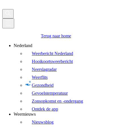
Terug naar home
Nederland
Weerbericht Nederland
Hooikoortsweerbericht
Neerslagradar
Weerflits
Gezondheid
Gevoelstemperatuur
Zonsopkomst en -ondergang
Ontdek de app
Weernieuws
Nieuwsblog