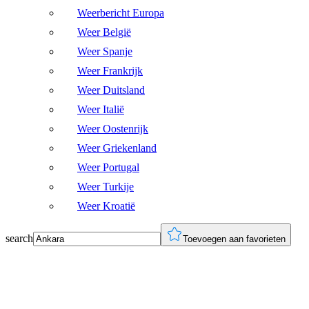
Weerbericht Europa
Weer België
Weer Spanje
Weer Frankrijk
Weer Duitsland
Weer Italië
Weer Oostenrijk
Weer Griekenland
Weer Portugal
Weer Turkije
Weer Kroatië
search
Toevoegen aan favorieten