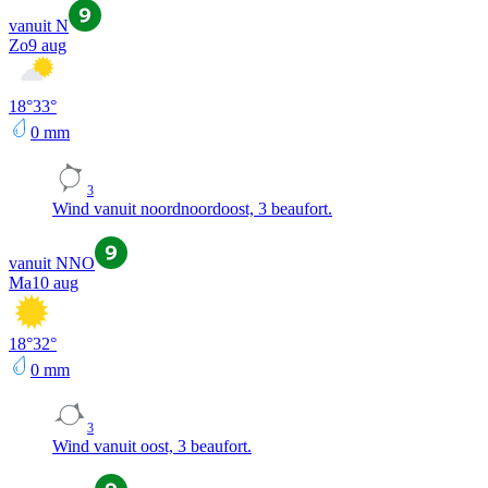
vanuit N
Zo
9 aug
18
°
33
°
0
mm
3
Wind vanuit noordnoordoost, 3 beaufort.
vanuit NNO
Ma
10 aug
18
°
32
°
0
mm
3
Wind vanuit oost, 3 beaufort.