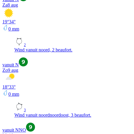
Za
8 aug
19
°
34
°
0
mm
2
Wind vanuit noord, 2 beaufort.
vanuit N
Zo
9 aug
18
°
33
°
0
mm
3
Wind vanuit noordnoordoost, 3 beaufort.
vanuit NNO