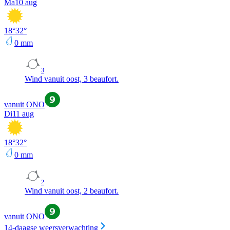
Ma
10 aug
18
°
32
°
0
mm
3
Wind vanuit oost, 3 beaufort.
vanuit ONO
Di
11 aug
18
°
32
°
0
mm
2
Wind vanuit oost, 2 beaufort.
vanuit ONO
14-daagse weersverwachting