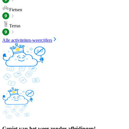
Fietsen
Terras
Alle activiteiten-weercijfers
Geniet van het weer zonder afleidingen!