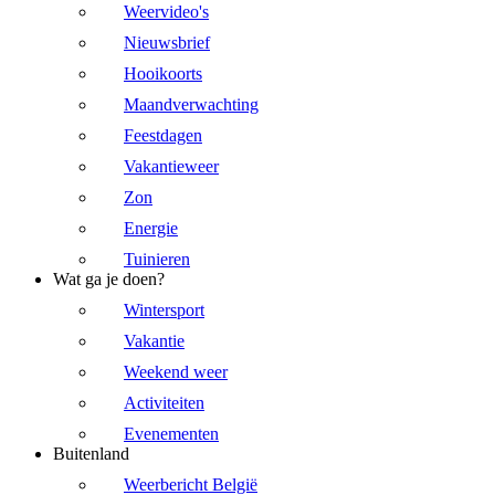
Weervideo's
Nieuwsbrief
Hooikoorts
Maandverwachting
Feestdagen
Vakantieweer
Zon
Energie
Tuinieren
Wat ga je doen?
Wintersport
Vakantie
Weekend weer
Activiteiten
Evenementen
Buitenland
Weerbericht België