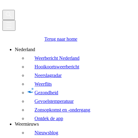
Terug naar home
Nederland
Weerbericht Nederland
Hooikoortsweerbericht
Neerslagradar
Weerflits
Gezondheid
Gevoelstemperatuur
Zonsopkomst en -ondergang
Ontdek de app
Weernieuws
Nieuwsblog