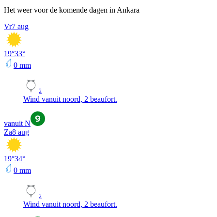
Het weer voor de komende dagen in Ankara
Vr
7 aug
19
°
33
°
0
mm
2
Wind vanuit noord, 2 beaufort.
vanuit N
Za
8 aug
19
°
34
°
0
mm
2
Wind vanuit noord, 2 beaufort.