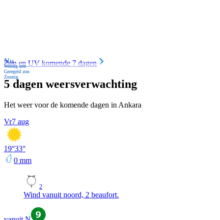
Nu
Zon en UV komende 7 dagen
Weinig zon
Geregeld zon
Zonnig
5 dagen weersverwachting
Het weer voor de komende dagen in Ankara
Vr
7 aug
19
°
33
°
0
mm
2
Wind vanuit noord, 2 beaufort.
vanuit N