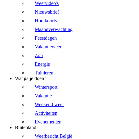
Weervideo's
Nieuwsbrief
Hooikoorts
Maandverwachting
Feestdagen
Vakantieweer
Zon
Energie
Tuinieren
Wat ga je doen?
Wintersport
Vakantie
Weekend weer
Activiteiten
Evenementen
Buitenland
Weerbericht België