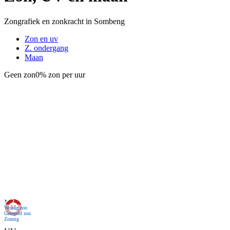
Zongrafiek en zonkracht in Sombeng
Zon en uv
Z. ondergang
Maan
Geen zon
0% zon per uur
Nu
Weinig zon
Geregeld zon
Zonnig