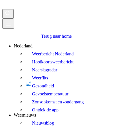
Terug naar home
Nederland
Weerbericht Nederland
Hooikoortsweerbericht
Neerslagradar
Weerflits
Gezondheid
Gevoelstemperatuur
Zonsopkomst en -ondergang
Ontdek de app
Weernieuws
Nieuwsblog