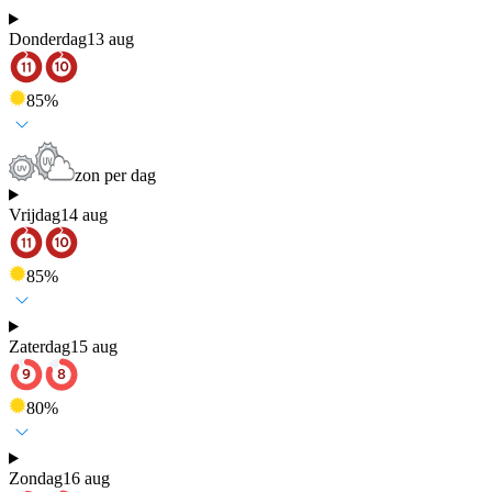
Donderdag
13 aug
85
%
zon per dag
Vrijdag
14 aug
85
%
Zaterdag
15 aug
80
%
Zondag
16 aug