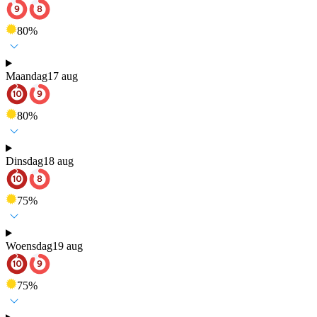
80
%
Maandag
17 aug
80
%
Dinsdag
18 aug
75
%
Woensdag
19 aug
75
%