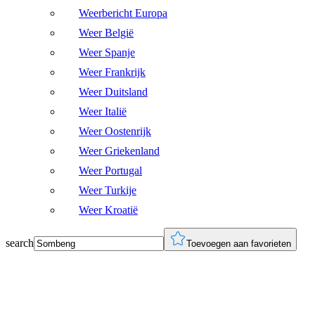
Weerbericht Europa
Weer België
Weer Spanje
Weer Frankrijk
Weer Duitsland
Weer Italië
Weer Oostenrijk
Weer Griekenland
Weer Portugal
Weer Turkije
Weer Kroatië
search
Toevoegen aan favorieten