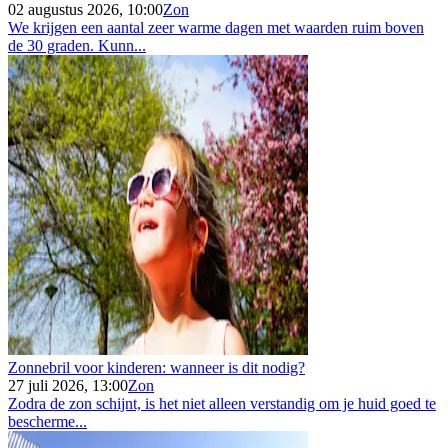
02 augustus 2026, 10:00
Zon
We krijgen een aantal zeer warme dagen met waarden ruim boven
de 30 graden. Kunn...
Zonnebril voor kinderen: wanneer is dit nodig?
27 juli 2026, 13:00
Zon
Zodra de zon schijnt, is het niet alleen verstandig om je huid goed te
bescherme...