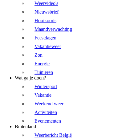
Weervideo's
Nieuwsbrief
Hooikoorts
Maandverwachting
Feestdagen
Vakantieweer
Zon
Energie
Tuinieren
Wat ga je doen?
Wintersport
Vakantie
Weekend weer
Activiteiten
Evenementen
Buitenland
Weerbericht België