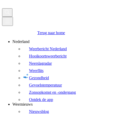
Terug naar home
Nederland
Weerbericht Nederland
Hooikoortsweerbericht
Neerslagradar
Weerflits
Gezondheid
Gevoelstemperatuur
Zonsopkomst en -ondergang
Ontdek de app
Weernieuws
Nieuwsblog