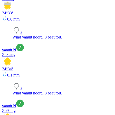
24
°
33
°
0,6
mm
3
Wind vanuit noord, 3 beaufort.
vanuit N
Za
8 aug
24
°
34
°
0,1
mm
3
Wind vanuit noord, 3 beaufort.
vanuit N
Zo
9 aug