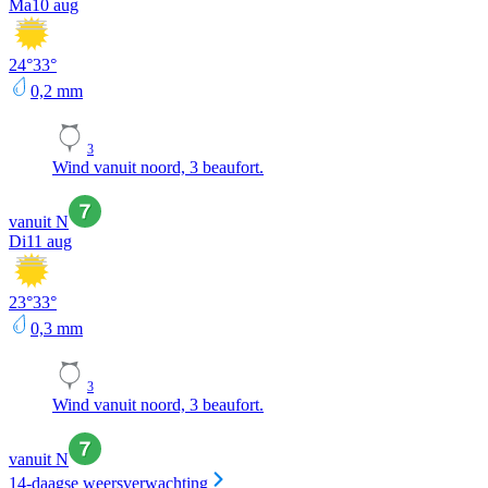
Ma
10 aug
24
°
33
°
0,2
mm
3
Wind vanuit noord, 3 beaufort.
vanuit N
Di
11 aug
23
°
33
°
0,3
mm
3
Wind vanuit noord, 3 beaufort.
vanuit N
14-daagse weersverwachting