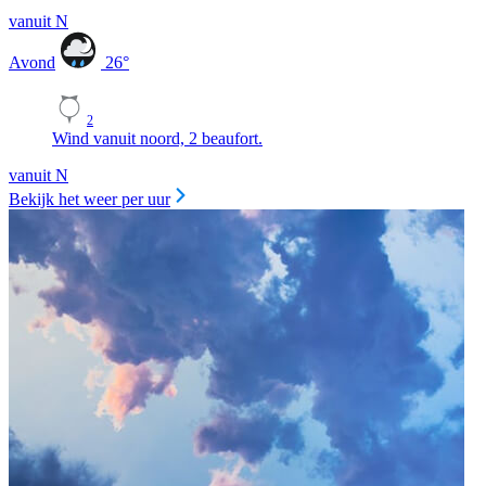
vanuit N
Avond
26
°
2
Wind vanuit noord, 2 beaufort.
vanuit N
Bekijk het weer per uur