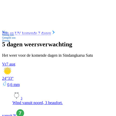
Nu
Zon en UV komende 7 dagen
Weinig zon
Geregeld zon
Zonnig
5 dagen weersverwachting
Het weer voor de komende dagen in Sindangkarsa Satu
Vr
7 aug
24
°
33
°
0,6
mm
3
Wind vanuit noord, 3 beaufort.
vanuit N