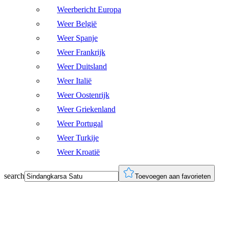
Weerbericht Europa
Weer België
Weer Spanje
Weer Frankrijk
Weer Duitsland
Weer Italië
Weer Oostenrijk
Weer Griekenland
Weer Portugal
Weer Turkije
Weer Kroatië
search
Toevoegen aan favorieten