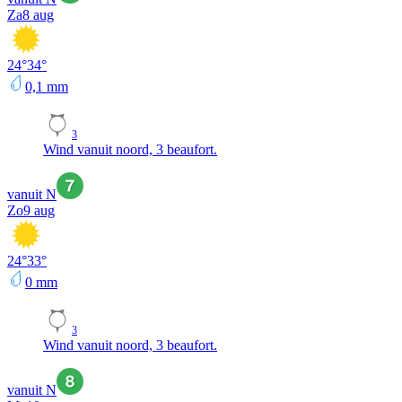
Za
8 aug
24
°
34
°
0,1
mm
3
Wind vanuit noord, 3 beaufort.
vanuit N
Zo
9 aug
24
°
33
°
0
mm
3
Wind vanuit noord, 3 beaufort.
vanuit N